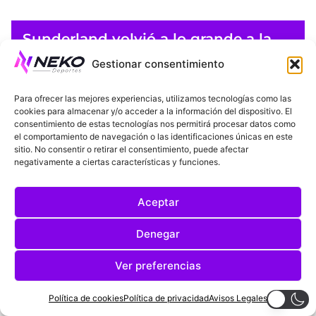
Sunderland volvió a lo grande a la
Premier League tras 7 años de
Gestionar consentimiento
ausencia
Lucas Sáez
7 de septiembre de 2025
Para ofrecer las mejores experiencias, utilizamos tecnologías como las
cookies para almacenar y/o acceder a la información del dispositivo. El
consentimiento de estas tecnologías nos permitirá procesar datos como
el comportamiento de navegación o las identificaciones únicas en este
sitio. No consentir o retirar el consentimiento, puede afectar
negativamente a ciertas características y funciones.
Aceptar
Denegar
Tuchel bajo la lupa: críticas a su
Ver preferencias
gestión en Inglaterra
Ángel Verdugo
7 de septiembre de 2025
Política de cookies
Política de privacidad
Avisos Legales