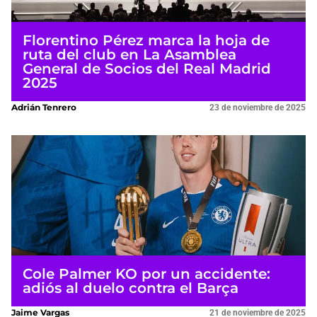
Florentino Pérez marca la hoja de
ruta del club en La Asamblea
General de Socios del Real Madrid
2025
Adrián Tenrero
23 de noviembre de 2025
Cole Palmer KO por un accidente:
adiós al duelo contra el Barça
Jaime Vargas
21 de noviembre de 2025