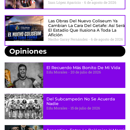
Izan López Aparicio
6 de agosto de 2026
Las Obras Del Nuevo Coliseum Ya
Cambian La Cara Del Getafe: Así Será
El Estadio Que Ilusiona A Toda La
Afición
Nacho Garay Fernández
6 de agosto de 2026
Opiniones
El Recuerdo Más Bonito De Mi Vida
Edu Morales
20 de julio de 2026
Del Subcampeón No Se Acuerda
Nadie
Edu Morales
15 de julio de 2026