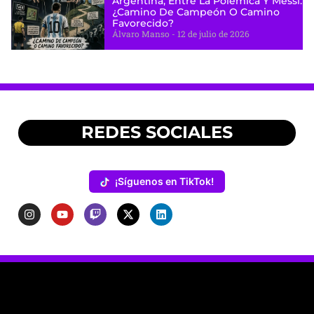
Argentina, Entre La Polémica Y Messi:
¿camino De Campeón O Camino
Favorecido?
Álvaro Manso
12 de julio de 2026
REDES SOCIALES
¡Síguenos en TikTok!