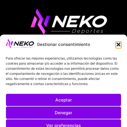
Gestionar consentimiento
ÚLTIMAS NOTICIAS
COMPETICIONES EUROPEAS
Para ofrecer las mejores experiencias, utilizamos tecnologías como las
LA LIGA
MUNDIAL 2026
FÚTBOL INTERNACIONAL
cookies para almacenar y/o acceder a la información del dispositivo. El
consentimiento de estas tecnologías nos permitirá procesar datos como
el comportamiento de navegación o las identificaciones únicas en este
SOBRE NOSOTROS
sitio. No consentir o retirar el consentimiento, puede afectar
negativamente a ciertas características y funciones.
AVISOS LEGALES
POLÍTICA DE PRIVACIDAD
Aceptar
POLÍTICA DE COOKIES
@2025. TODOS LOS DERECHOS RESERVADOS
Denegar
DISEÑADO POR
DARYL STUDIO.
Ver preferencias