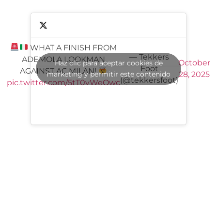
WHAT A FINISH FROM
— Tekkers
ADEMOLA LOOKMAN
October
Haz clic para aceptar cookies de
Foot
AGAINST AC MILAN!
marketing y permitir este contenido
28, 2025
(@tekkersfoot)
pic.twitter.com/5tT0vWeOwc