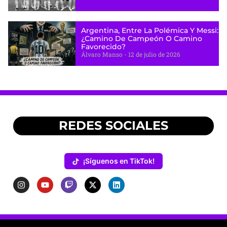
Argentina, Entre La Polémica Y Messi:
¿camino De Campeón O Camino
Favorecido?
Álvaro Manso
12 de julio de 2026
REDES SOCIALES
¡Síguenos en TikTok!