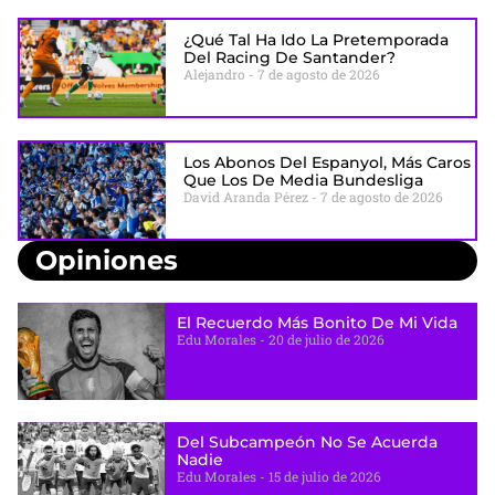
¿Qué Tal Ha Ido La Pretemporada
Del Racing De Santander?
Alejandro
7 de agosto de 2026
Los Abonos Del Espanyol, Más Caros
Que Los De Media Bundesliga
David Aranda Pérez
7 de agosto de 2026
Opiniones
El Recuerdo Más Bonito De Mi Vida
Edu Morales
20 de julio de 2026
Del Subcampeón No Se Acuerda
Nadie
Edu Morales
15 de julio de 2026