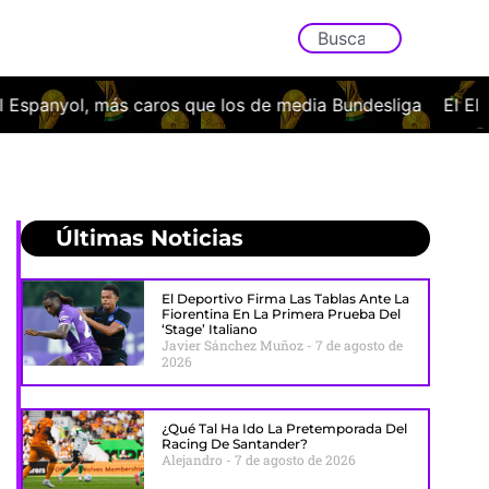
os de media Bundesliga
El Elche CF oficializa el fichaje 
Últimas Noticias
El Deportivo Firma Las Tablas Ante La
Fiorentina En La Primera Prueba Del
‘stage’ Italiano
Javier Sánchez Muñoz
7 de agosto de
2026
¿Qué Tal Ha Ido La Pretemporada Del
Racing De Santander?
Alejandro
7 de agosto de 2026