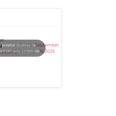
e:
— Arsenal
September
a aceptar cookies de
ermitir este contenido
(@Arsenal)
16, 2025
bS95iP