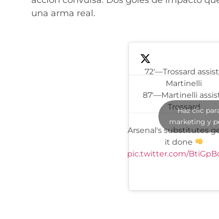
una arma real.
72'—Trossard assis
Martinelli
87'—Martinelli assis
Trossard
Haz clic par
marketing y p
Arsenal's substitutes g
it done
pic.twitter.com/BtiGp