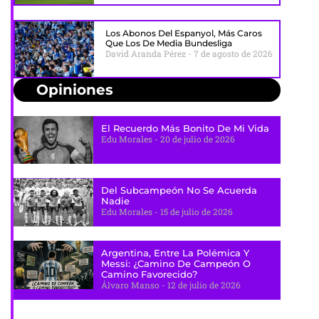
Los Abonos Del Espanyol, Más Caros
Que Los De Media Bundesliga
David Aranda Pérez
7 de agosto de 2026
Opiniones
El Recuerdo Más Bonito De Mi Vida
Edu Morales
20 de julio de 2026
Del Subcampeón No Se Acuerda
Nadie
Edu Morales
15 de julio de 2026
Argentina, Entre La Polémica Y
Messi: ¿camino De Campeón O
Camino Favorecido?
Álvaro Manso
12 de julio de 2026