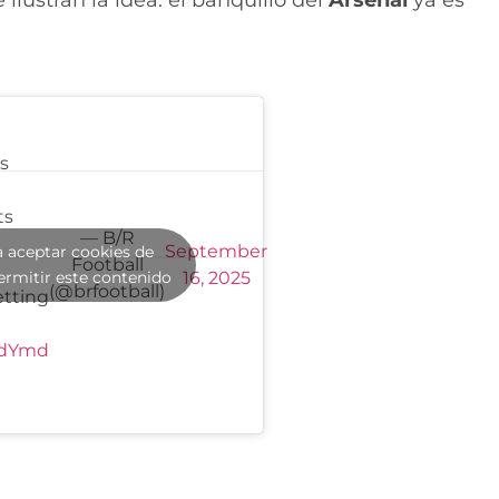
ts
ts
— B/R
September
a aceptar cookies de
Football
ermitir este contenido
16, 2025
(@brfootball)
etting
BdYmd