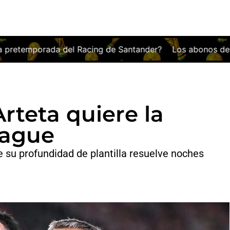
 de Santander?
Los abonos del Espanyol, más caros que l
Arteta quiere la
eague
su profundidad de plantilla resuelve noches