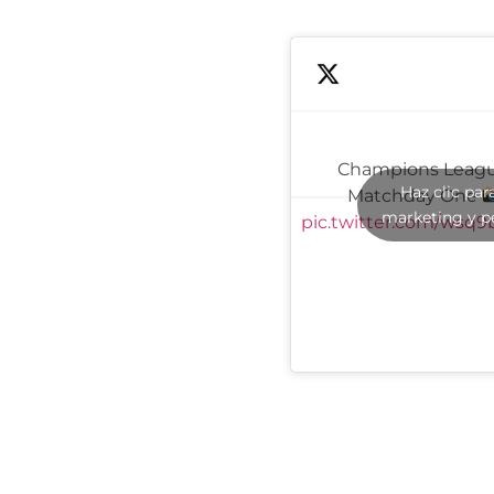
Champions Leagu
Haz clic par
Matchday One
marketing y p
pic.twitter.com/wsq9