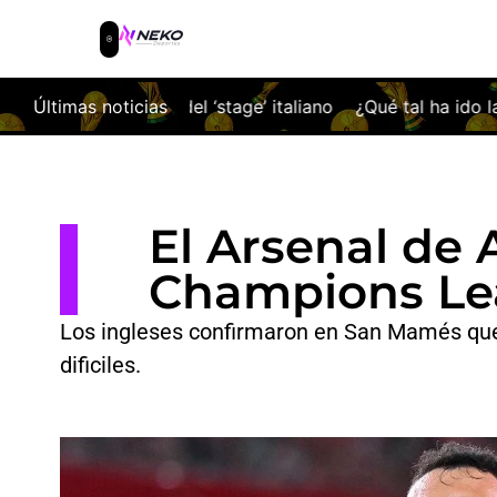
age’ italiano
Últimas noticias
¿Qué tal ha ido la pretemporada del Racing
El Arsenal de 
Champions L
Los ingleses confirmaron en San Mamés que 
dificiles.