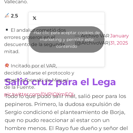
Vallecano.
𝟮,𝟱
El andaluz cometió dos
Haz clic para aceptar cookies de
— Archivo VAR
January
errores groseros en el
marketing y permitir este
(@ArchivoVAR)
31, 2025
descuento de la segunda
contenido
mitad.
Incitado por el VAR,
decidió saltarse el protocolo y
Salió cruz para el Lega
repetir el penalti de Miguel
de la Fuente.
pic.twitter.com/0VPIQXmEQL
Todo lo que pudo salir mal, salió peor para los
pepineros. Primero, la dudosa expulsión de
Sergio condicionó el planteamiento de Borja,
que no pudo reaccionar al estar con un
hombre menos. El Rayo fue dueño y señor del