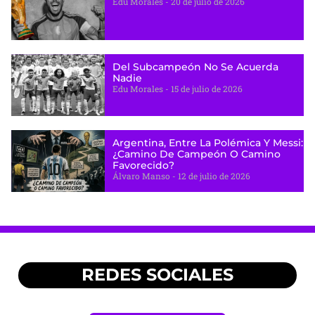
Edu Morales
20 de julio de 2026
Del Subcampeón No Se Acuerda
Nadie
Edu Morales
15 de julio de 2026
Argentina, Entre La Polémica Y Messi:
¿camino De Campeón O Camino
Favorecido?
Álvaro Manso
12 de julio de 2026
REDES SOCIALES