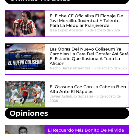
El Elche CF Oficializa El Fichaje De
Javi Morcillo: Juventud Y Talento
Para La Medular Franjiverde
Izan López Aparicio
6 de agosto de 2026
Las Obras Del Nuevo Coliseum Ya
Cambian La Cara Del Getafe: Así Será
El Estadio Que Ilusiona A Toda La
Afición
Nacho Garay Fernández
6 de agosto de 2026
El Osasuna Cae Con La Cabeza Bien
Alta Ante El Nápoles
Javier Astudillo González
6 de agosto de
2026
Opiniones
El Recuerdo Más Bonito De Mi Vida