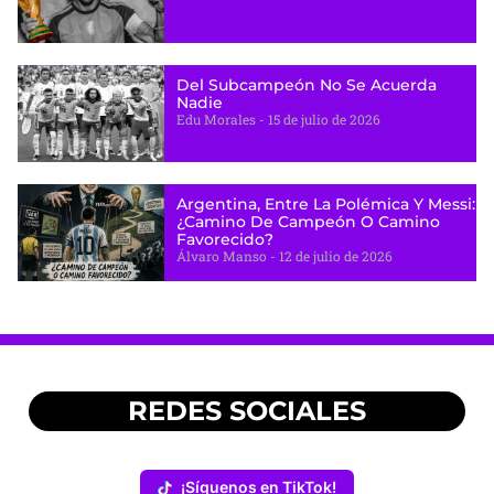
Del Subcampeón No Se Acuerda
Nadie
Edu Morales
15 de julio de 2026
Argentina, Entre La Polémica Y Messi:
¿camino De Campeón O Camino
Favorecido?
Álvaro Manso
12 de julio de 2026
REDES SOCIALES
¡Síguenos en TikTok!