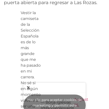
puerta abierta para regresar a Las Rozas.
Vestir la
camiseta
de la
Selección
Española
es de lo
más
grande
que me
ha pasado
en mi
carrera.
No sé si
en algún
momento
August
Haz clic para aceptar cookies de
volveré a
— Borja Iglesias
25,
marketing y permitir este
ser una
(@BorjaIglesias9)