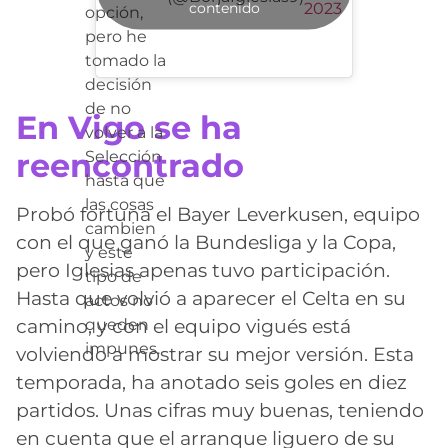
contenido
2023
opción,
pero he
tomado la
decisión
de no
En Vigo se ha
volver a la
reencontrado
Selección
hasta que
las cosas
Probó fortuna el Bayer Leverkusen, equipo
cambien
con el que ganó la Bundesliga y la Copa,
y este
pero Iglesias apenas tuvo participación.
tipo de
Hasta que volvió a aparecer el Celta en su
actos no
camino, y con el equipo vigués está
queden
impunes.
volviendo a mostrar su mejor versión. Esta
temporada, ha anotado seis goles en diez
partidos. Unas cifras muy buenas, teniendo
en cuenta que el arranque liguero de su