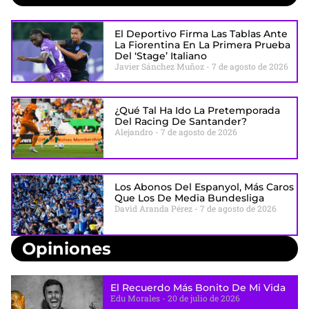
El Deportivo Firma Las Tablas Ante
La Fiorentina En La Primera Prueba
Del ‘stage’ Italiano
Javier Sánchez Muñoz
7 de agosto de 2026
¿Qué Tal Ha Ido La Pretemporada
Del Racing De Santander?
Alejandro
7 de agosto de 2026
Los Abonos Del Espanyol, Más Caros
Que Los De Media Bundesliga
David Aranda Pérez
7 de agosto de 2026
Opiniones
El Recuerdo Más Bonito De Mi Vida
Edu Morales
20 de julio de 2026