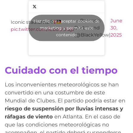
— Borussia
June
Haz clic para aceptar cookies de
Iconic stadiums.
Dortmund
30,
marketing y permitir este
pic.twitter.com/iEboUDI2jJ
contenido
(@BlackYellow)
2025
Cuidado con el tiempo
Los inconvenientes meteorológicos se han
convertido en una costumbre de este
Mundial de Clubes. El partido podría estar en
riesgo de suspensión por lluvias intensas y
ráfagas de viento
en Atlanta. En el caso de
que las condiciones meteorológicas no
acompañen, el partido deberá suspenderse