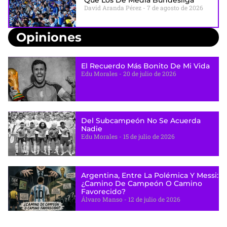
Que Los De Media Bundesliga
David Aranda Pérez
7 de agosto de 2026
Opiniones
El Recuerdo Más Bonito De Mi Vida
Edu Morales
20 de julio de 2026
Del Subcampeón No Se Acuerda
Nadie
Edu Morales
15 de julio de 2026
Argentina, Entre La Polémica Y Messi:
¿camino De Campeón O Camino
Favorecido?
Álvaro Manso
12 de julio de 2026