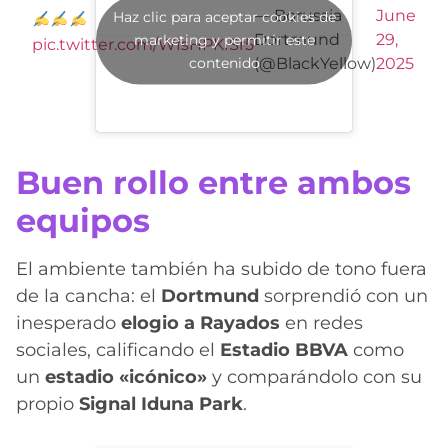
— Borussia
June
Haz clic para aceptar cookies de
Dortmund
29,
marketing y permitir este
pic.twitter.com/WfsHPKISr5
contenido
(@BlackYellow)
2025
Buen rollo entre ambos
equipos
El ambiente también ha subido de tono fuera
de la cancha: el
Dortmund
sorprendió con un
inesperado
elogio a Rayados
en redes
sociales, calificando el
Estadio BBVA
como
un
estadio «icónico»
y comparándolo con su
propio
Signal Iduna Park
.