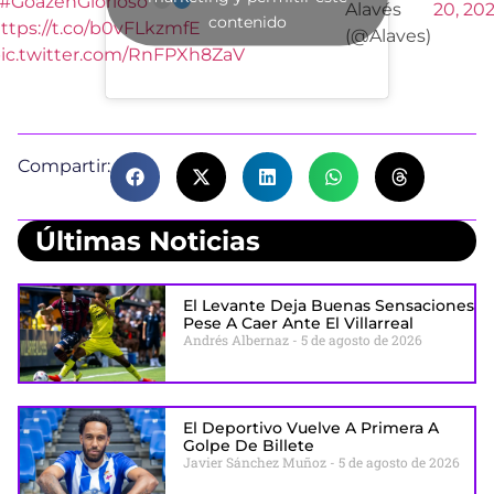
#GoazenGlorioso
Alavés
20, 20
contenido
ttps://t.co/b0vFLkzmfE
(@Alaves)
ic.twitter.com/RnFPXh8ZaV
Compartir:
Últimas Noticias
El Levante Deja Buenas Sensaciones
Pese A Caer Ante El Villarreal
Andrés Albernaz
5 de agosto de 2026
El Deportivo Vuelve A Primera A
Golpe De Billete
Javier Sánchez Muñoz
5 de agosto de 2026