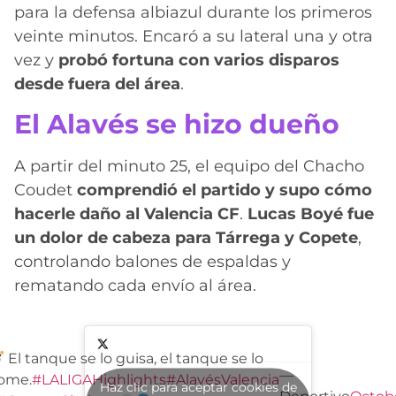
para la defensa albiazul durante los primeros
veinte minutos. Encaró a su lateral una y otra
vez y
probó fortuna con varios disparos
desde fuera del área
.
El Alavés se hizo dueño
A partir del minuto 25, el equipo del Chacho
Coudet
comprendió el partido y supo cómo
hacerle daño al Valencia CF
.
Lucas Boyé fue
un dolor de cabeza para Tárrega y Copete
,
controlando balones de espaldas y
rematando cada envío al área.
El tanque se lo guisa, el tanque se lo
—
ome.
#LALIGAHighlights
#AlavésValencia
Haz clic para aceptar cookies de