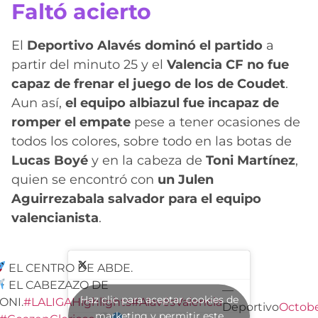
Faltó acierto
El
Deportivo Alavés dominó el partido
a
partir del minuto 25 y el
Valencia CF no fue
capaz de frenar el juego de los de Coudet
.
Aun así,
el equipo albiazul fue incapaz de
romper el empate
pese a tener ocasiones de
todos los colores, sobre todo en las botas de
Lucas Boyé
y en la cabeza de
Toni Martínez
,
quien se encontró con
un Julen
Aguirrezabala salvador para el equipo
valencianista
.
EL CENTRO DE ABDE.
EL CABEZAZO DE
—
Haz clic para aceptar cookies de
ONI.
#LALIGAHighlights
#AlavésValencia
Deportivo
Octob
marketing y permitir este