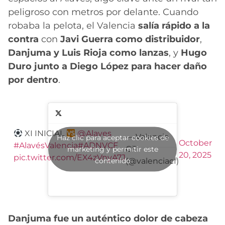
peligroso con metros por delante. Cuando
robaba la pelota, el Valencia
salía rápido a la
contra
con
Javi Guerra como distribuidor
,
Danjuma y Luis Rioja como lanzas
, y
Hugo
Duro junto a Diego López para hacer daño
por dentro
.
XI INICIAL
@Alaves
— Valencia
Haz clic para aceptar cookies de
October
#AlavésValencia
#ADNVCF
CF
marketing y permitir este
20, 2025
pic.twitter.com/EX4zVnyA7J
contenido
(@valenciacf)
Danjuma fue un auténtico dolor de cabeza