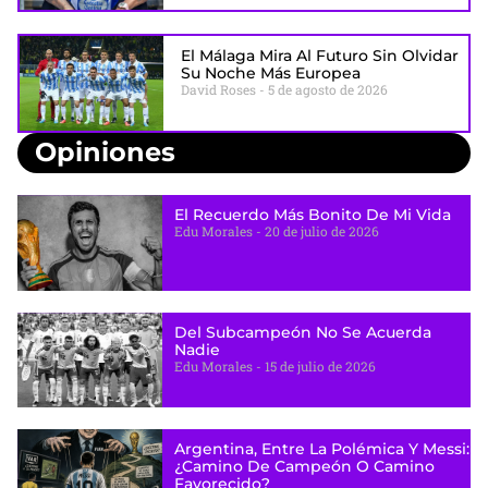
El Málaga Mira Al Futuro Sin Olvidar
Su Noche Más Europea
David Roses
5 de agosto de 2026
Opiniones
El Recuerdo Más Bonito De Mi Vida
Edu Morales
20 de julio de 2026
Del Subcampeón No Se Acuerda
Nadie
Edu Morales
15 de julio de 2026
Argentina, Entre La Polémica Y Messi:
¿camino De Campeón O Camino
Favorecido?