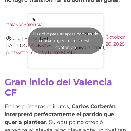
no logró transformar su dominio en goles
.
#alavesvalencia
— Valencia
Haz clic para aceptar cookies de
October
0-0 | FINAL DEL
CF
marketing y permitir este
20, 2025
PARTIDO
#ADNVCF
contenido
(@valenciacf)
pic.twitter.com/q1URnx8OAD
Gran inicio del Valencia
CF
En los primeros minutos,
Carlos Corberán
interpretó perfectamente el partido que
quería plantear
. Su equipo no ofreció
espacios al Alavés, algo clave ante un rival tan