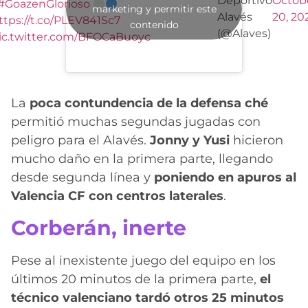
Deportivo
Octob
#GoazenGlorioso
marketing y permitir este
Alavés
20, 20
ttps://t.co/PLEV841Sc7
contenido
(@Alaves)
ic.twitter.com/BFOCaBuoyc
La
poca contundencia de la defensa ché
permitió muchas segundas jugadas con
peligro para el Alavés.
Jonny y Yusi
hicieron
mucho daño en la primera parte, llegando
desde segunda línea y
poniendo en apuros al
Valencia CF con centros laterales
.
Corberán, inerte
Pese al inexistente juego del equipo en los
últimos 20 minutos de la primera parte,
el
técnico valenciano tardó otros 25 minutos