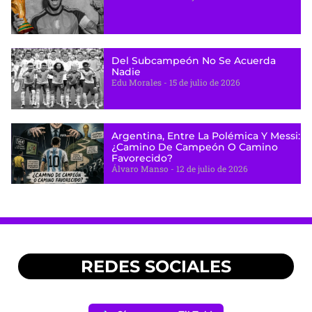
Del Subcampeón No Se Acuerda
Nadie
Edu Morales
15 de julio de 2026
Argentina, Entre La Polémica Y Messi:
¿camino De Campeón O Camino
Favorecido?
Álvaro Manso
12 de julio de 2026
REDES SOCIALES