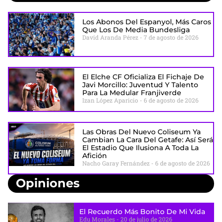
Los Abonos Del Espanyol, Más Caros
Que Los De Media Bundesliga
David Aranda Pérez
7 de agosto de 2026
El Elche CF Oficializa El Fichaje De
Javi Morcillo: Juventud Y Talento
Para La Medular Franjiverde
Izan López Aparicio
6 de agosto de 2026
Las Obras Del Nuevo Coliseum Ya
Cambian La Cara Del Getafe: Así Será
El Estadio Que Ilusiona A Toda La
Afición
Nacho Garay Fernández
6 de agosto de 2026
Opiniones
El Recuerdo Más Bonito De Mi Vida
Edu Morales
20 de julio de 2026