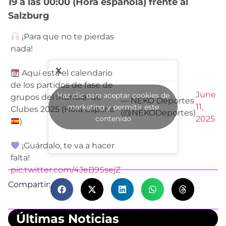
19 a las 00:00 (Hora española) frente al
Salzburg
¡Para que no te pierdas
nada!
Aquí está el calendario
de los partidos de fase de
June
Haz clic para aceptar cookies de
grupos del Mundial de
— NEKO Deportes
11,
marketing y permitir este
Clubes 2025 (Hora España
(@NEKODeportes)
contenido
2025
)
¡Guárdalo, te va a hacer
falta!
pic.twitter.com/4JeB9SsejZ
Compartir:
Últimas Noticias