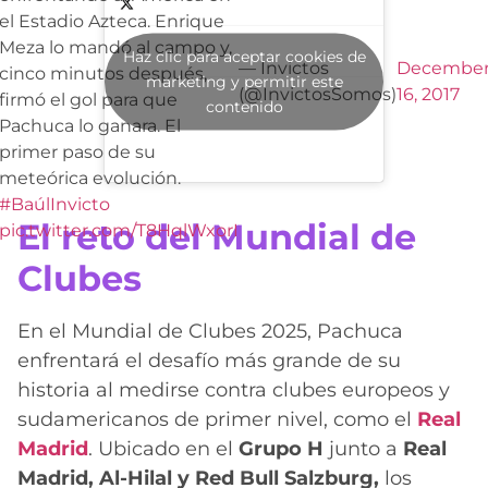
el Estadio Azteca. Enrique
Meza lo mandó al campo y,
Haz clic para aceptar cookies de
— Invictos
Decembe
cinco minutos después,
marketing y permitir este
(@InvictosSomos)
16, 2017
firmó el gol para que
contenido
Pachuca lo ganara. El
primer paso de su
meteórica evolución.
#BaúlInvicto
El reto del Mundial de
pic.twitter.com/T8HqlWxorI
Clubes
En el Mundial de Clubes 2025, Pachuca
enfrentará el desafío más grande de su
historia al medirse contra clubes europeos y
sudamericanos de primer nivel, como el
Real
Madrid
. Ubicado en el
Grupo H
junto a
Real
Madrid, Al-Hilal y Red Bull Salzburg,
los