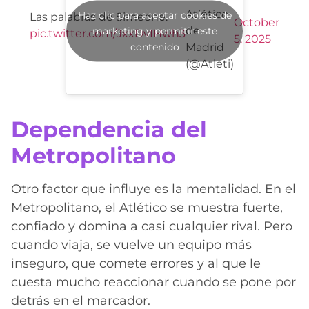
Atlético
Haz clic para aceptar cookies de
Las palabras de Simeone.
October
de
marketing y permitir este
pic.twitter.com/JxxDvIHwh3
5, 2025
contenido
Madrid
(@Atleti)
Dependencia del
Metropolitano
Otro factor que influye es la mentalidad. En el
Metropolitano, el Atlético se muestra fuerte,
confiado y domina a casi cualquier rival. Pero
cuando viaja, se vuelve un equipo más
inseguro, que comete errores y al que le
cuesta mucho reaccionar cuando se pone por
detrás en el marcador.