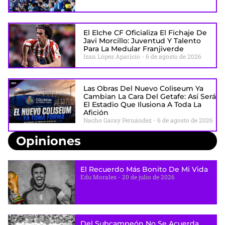
El Elche CF Oficializa El Fichaje De
Javi Morcillo: Juventud Y Talento
Para La Medular Franjiverde
Izan López Aparicio
6 de agosto de 2026
Las Obras Del Nuevo Coliseum Ya
Cambian La Cara Del Getafe: Así Será
El Estadio Que Ilusiona A Toda La
Afición
Nacho Garay Fernández
6 de agosto de 2026
Opiniones
El Recuerdo Más Bonito De Mi Vida
Edu Morales
20 de julio de 2026
Del Subcampeón No Se Acuerda