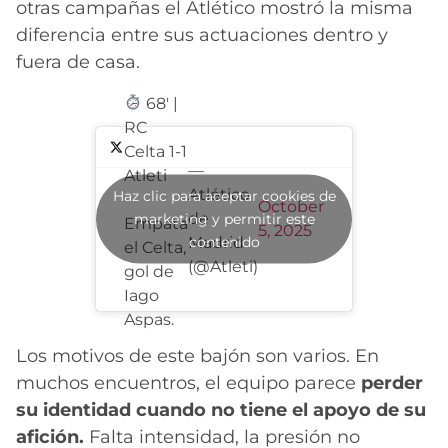
otras campañas el Atlético mostró la misma
diferencia entre sus actuaciones dentro y
fuera de casa.
68' |
RC
Celta 1-1
—
Atleti
Atlético
Haz clic para aceptar cookies de
October
de
marketing y permitir este
Empata
5, 2025
contenido
Madrid
el Celta,
(@Atleti)
gol de
Iago
Aspas.
Los motivos de este bajón son varios. En
muchos encuentros, el equipo parece
perder
su identidad cuando no tiene el apoyo de su
afición.
Falta intensidad, la presión no