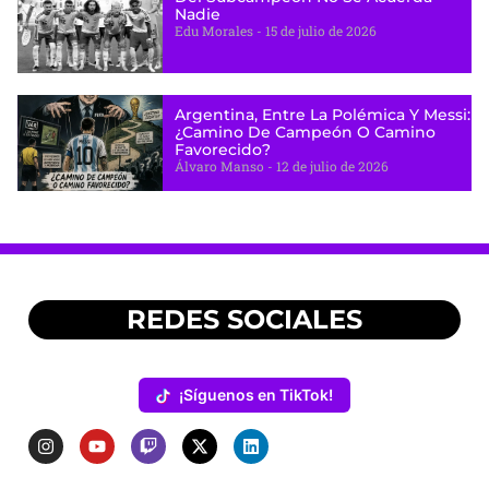
Nadie
Edu Morales
15 de julio de 2026
Argentina, Entre La Polémica Y Messi:
¿camino De Campeón O Camino
Favorecido?
Álvaro Manso
12 de julio de 2026
REDES SOCIALES
¡Síguenos en TikTok!