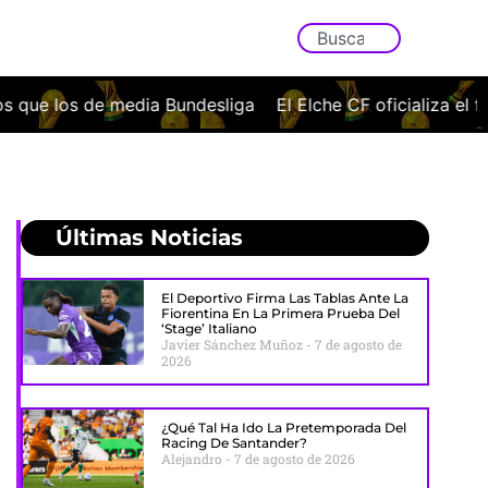
liga
El Elche CF oficializa el fichaje de Javi Morcillo: Ju
Últimas Noticias
El Deportivo Firma Las Tablas Ante La
Fiorentina En La Primera Prueba Del
‘stage’ Italiano
Javier Sánchez Muñoz
7 de agosto de
2026
¿Qué Tal Ha Ido La Pretemporada Del
Racing De Santander?
Alejandro
7 de agosto de 2026