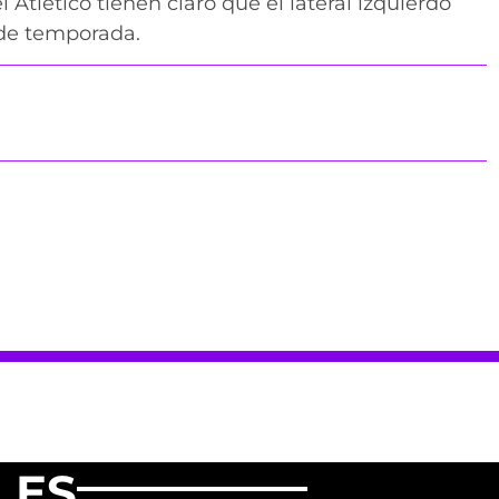
 Atlético tienen claro que el lateral izquierdo
l de temporada.
LES