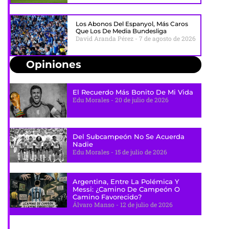
Los Abonos Del Espanyol, Más Caros
Que Los De Media Bundesliga
David Aranda Pérez
7 de agosto de 2026
Opiniones
El Recuerdo Más Bonito De Mi Vida
Edu Morales
20 de julio de 2026
Del Subcampeón No Se Acuerda
Nadie
Edu Morales
15 de julio de 2026
Argentina, Entre La Polémica Y
Messi: ¿camino De Campeón O
Camino Favorecido?
Álvaro Manso
12 de julio de 2026