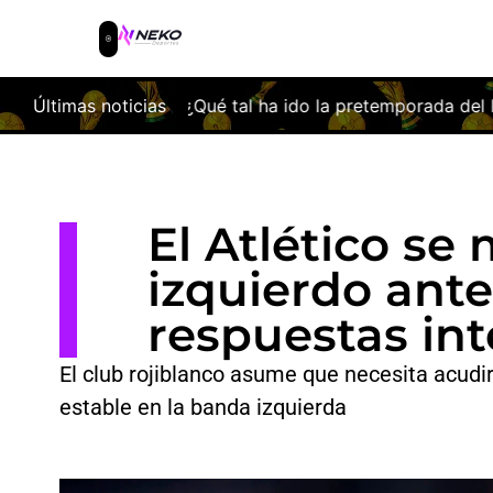
 tal ha ido la pretemporada del Racing de Santander?
Últimas noticias
Lo
El Atlético se
izquierdo ante 
respuestas in
El club rojiblanco asume que necesita acudi
estable en la banda izquierda