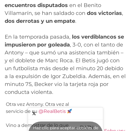
encuentros disputados
en el Benito
Villamarín, se han saldado con
dos victorias
,
dos derrotas y un empate
.
En la temporada pasada,
los verdiblancos se
impusieron por goleada
, 3-0, con el tanto de
Antony – que sumó una asistencia también –
y el doblete de Marc Roca. El Betis jugó con
un futbolista más desde el minuto 20 debido
a la expulsión de Igor Zubeldia. Además, en el
minuto 75, Becker vio la tarjeta roja por
conducta violenta.
Otra vez Antony. Otra vez al
servicio de su
@RealBetis
Vino a demostrar de lo que
— DAZN
Haz clic para aceptar cookies de
February