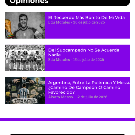
Opiniones
El Recuerdo Más Bonito De Mi Vida
Edu Morales
20 de julio de 2026
Del Subcampeón No Se Acuerda
Nadie
Edu Morales
15 de julio de 2026
Argentina, Entre La Polémica Y Messi:
¿camino De Campeón O Camino
Favorecido?
Álvaro Manso
12 de julio de 2026