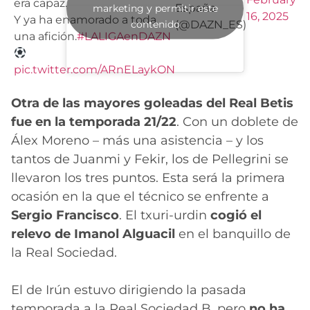
era capaz.
España
marketing y permitir este
16, 2025
Y ya ha enamorado a toda
contenido
(@DAZN_ES)
una afición.
#LALIGAenDAZN
pic.twitter.com/ARnELaykON
Otra de las mayores goleadas del Real Betis
fue en la temporada 21/22
. Con un doblete de
Álex Moreno – más una asistencia – y los
tantos de Juanmi y Fekir, los de Pellegrini se
llevaron los tres puntos. Esta será la primera
ocasión en la que el técnico se enfrente a
Sergio Francisco
. El txuri-urdin
cogió el
relevo de Imanol Alguacil
en el banquillo de
la Real Sociedad.
El de Irún estuvo dirigiendo la pasada
temporada a la Real Sociedad B, pero
no ha