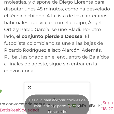
molestias, y dispone de Diego Llorente para
disputar unos 45 minutos, como ha desvelado
el técnico chileno. A la lista de los canteranos
habituales que viajan con el equipo, Ángel
Ortiz y Pablo García, se une Bladi. Por otro
lado,
el conjunto pierde a Deossa
. El
futbolista colombiano se une a las bajas de
Ricardo Rodríguez e Isco Alarcón. Además,
Ruibal, lesionado en el encuentro de Balaídos
a finales de agosto, sigue sin entrar en la
convocatoria.
— Real
Haz clic para aceptar cookies de
Sept
tra convocatoria para el
Betis
(@RealBetis)
marketing y permitir este
18, 2
BetisRealSociedad
!
contenido
Balompié