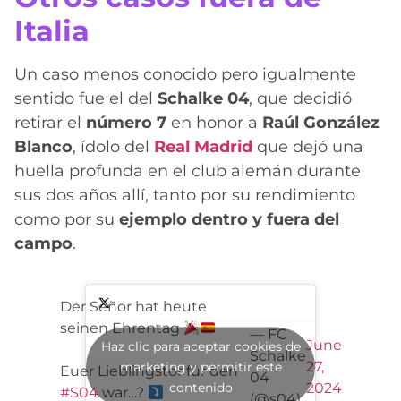
Italia
Un caso menos conocido pero igualmente
sentido fue el del
Schalke 04
, que decidió
retirar el
número 7
en honor a
Raúl González
Blanco
, ídolo del
Real Madrid
que dejó una
huella profunda en el club alemán durante
sus dos años allí, tanto por su rendimiento
como por su
ejemplo dentro y fuera del
campo
.
Der Señor hat heute
seinen Ehrentag
— FC
June
Haz clic para aceptar cookies de
Schalke
27,
marketing y permitir este
Euer Lieblingstor für den
04
contenido
2024
#S04
war…?
(@s04)