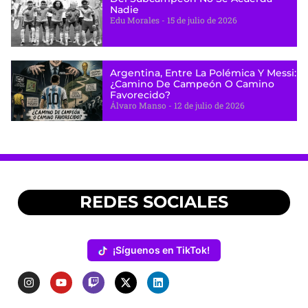
Nadie
Edu Morales
15 de julio de 2026
Argentina, Entre La Polémica Y Messi:
¿camino De Campeón O Camino
Favorecido?
Álvaro Manso
12 de julio de 2026
REDES SOCIALES
¡Síguenos en TikTok!