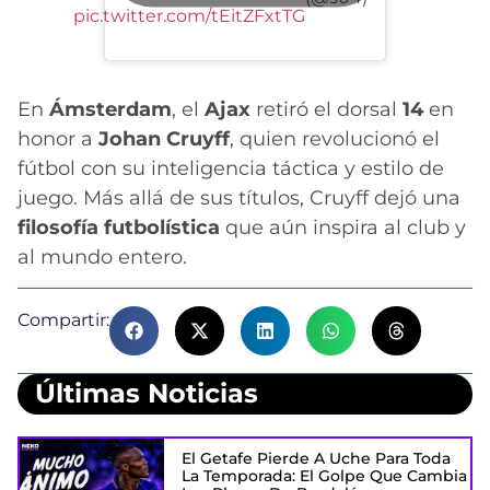
pic.twitter.com/tEitZFxtTG
En
Ámsterdam
, el
Ajax
retiró el dorsal
14
en
honor a
Johan Cruyff
, quien revolucionó el
fútbol con su inteligencia táctica y estilo de
juego. Más allá de sus títulos, Cruyff dejó una
filosofía futbolística
que aún inspira al club y
al mundo entero.
Compartir:
Últimas Noticias
El Getafe Pierde A Uche Para Toda
La Temporada: El Golpe Que Cambia