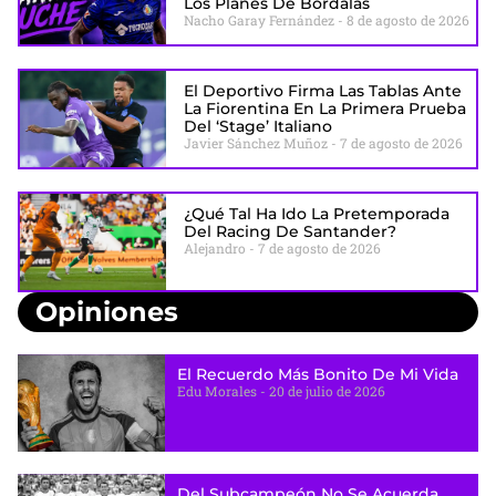
Los Planes De Bordalás
Nacho Garay Fernández
8 de agosto de 2026
El Deportivo Firma Las Tablas Ante
La Fiorentina En La Primera Prueba
Del ‘stage’ Italiano
Javier Sánchez Muñoz
7 de agosto de 2026
¿Qué Tal Ha Ido La Pretemporada
Del Racing De Santander?
Alejandro
7 de agosto de 2026
Opiniones
El Recuerdo Más Bonito De Mi Vida
Edu Morales
20 de julio de 2026
Del Subcampeón No Se Acuerda