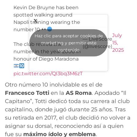
Kevin De Bruyne has been
spotted walking around
Napoli training wearing the
number 10
July
Haz clic para aceptar cookies de
— LiveScore
15,
marketing y permitir este
The club retired the
(@livescore)
contenido
2025
number in the year 2000 in
honour of Diego Maradona
pic.twitter.com/QI3bq3M6zT
Otro número 10 inolvidable es el de
Francesco Totti
en la
AS Roma
. Apodado “Il
Capitano”, Totti dedicó toda su carrera al club
capitalino, donde jugó durante 25 años. Tras
su retirada en 2017, el club decidió no volver a
asignar su dorsal, reconociendo así a quien
fue su
máximo ídolo y emblema
.