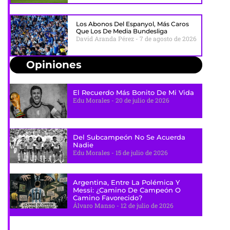
Los Abonos Del Espanyol, Más Caros
Que Los De Media Bundesliga
David Aranda Pérez
7 de agosto de 2026
Opiniones
El Recuerdo Más Bonito De Mi Vida
Edu Morales
20 de julio de 2026
Del Subcampeón No Se Acuerda
Nadie
Edu Morales
15 de julio de 2026
Argentina, Entre La Polémica Y
Messi: ¿camino De Campeón O
Camino Favorecido?
Álvaro Manso
12 de julio de 2026