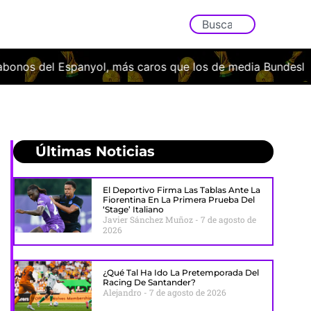
aros que los de media Bundesliga
El Elche CF oficializa 
Últimas Noticias
El Deportivo Firma Las Tablas Ante La
Fiorentina En La Primera Prueba Del
‘stage’ Italiano
Javier Sánchez Muñoz
7 de agosto de
2026
¿Qué Tal Ha Ido La Pretemporada Del
Racing De Santander?
Alejandro
7 de agosto de 2026