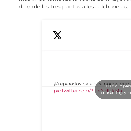
de darle los tres puntos a los colchoneros.
¡Preparados para otra noche eur
Haz clic par
pic.twitter.com/2rLeNHUkMa
marketing y p