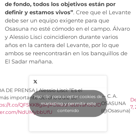
de fondo, todos los objetivos están por
definir y estamos vivos”
. Cree que el Levante
debe ser un equipo exigente para que
Osasuna no esté cómodo en el campo. Álvaro
y Alessio Lisci coincidieron durante varios
años en la cantera del Levante, por lo que
ambos se reencontrarán en los banquillos de
El Sadar mañana.
 DE PRENSA | Alessio Lisci: “Es el
— C. A.
Haz clic para aceptar cookies de
más importante del año a día de
D
OSASUNA
marketing y permitir este
ps://t.co/QFSKK8gakj
#OsasunaLevanteUD
7,
contenido
(@Osasuna)
tter.com/NdUMybbUfU