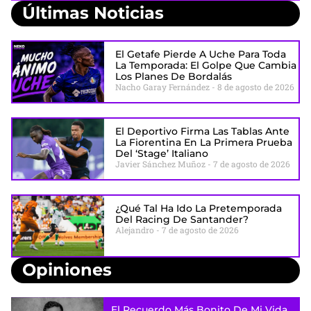
Últimas Noticias
El Getafe Pierde A Uche Para Toda
La Temporada: El Golpe Que Cambia
Los Planes De Bordalás
Nacho Garay Fernández
8 de agosto de 2026
El Deportivo Firma Las Tablas Ante
La Fiorentina En La Primera Prueba
Del ‘stage’ Italiano
Javier Sánchez Muñoz
7 de agosto de 2026
¿Qué Tal Ha Ido La Pretemporada
Del Racing De Santander?
Alejandro
7 de agosto de 2026
Opiniones
El Recuerdo Más Bonito De Mi Vida