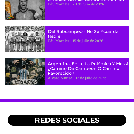
Edu Morales
20 de julio de 2026
Del Subcampeón No Se Acuerda
Nadie
Edu Morales
15 de julio de 2026
Argentina, Entre La Polémica Y Messi:
¿camino De Campeón O Camino
Favorecido?
Álvaro Manso
12 de julio de 2026
REDES SOCIALES