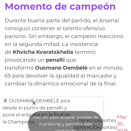
Momento de campeón
Durante buena parte del partido, el Arsenal
consiguió contener el talento ofensivo
parisino. Sin embargo, el campeón reaccionó
en la segunda mitad. La insistencia
de
Khvicha Kvaratskhelia
terminó
provocando un
penalti
que
transformó
Ousmane Dembélé
en el minuto
65 para devolver la igualdad al marcador y
cambiar la dinámica emocional de la final.
OUSMANE DEMBÉLÉ pica
desde el punto de penalti y
pone el empate en la final de
May
Haz clic para aceptar cookies de
— NEKO Deportes
la Champions
30,
marketing y permitir este
(@NEKODeportes)
contenido
2026