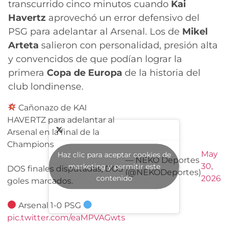
transcurrido cinco minutos cuando
Kai
Havertz
aprovechó un error defensivo del
PSG para adelantar al Arsenal. Los de
Mikel
Arteta
salieron con personalidad, presión alta
y convencidos de que podían lograr la
primera
Copa de Europa
de la historia del
club londinense.
Cañonazo de KAI
HAVERTZ para adelantar al
Arsenal en la final de la
Champions
May
Haz clic para aceptar cookies de
— NEKO Deportes
30,
marketing y permitir este
DOS finales disputadas, DOS
(@NEKODeportes)
contenido
2026
goles marcados.
Arsenal 1-0 PSG
pic.twitter.com/eaMPVAGwts