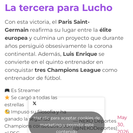
La tercera para Lucho
Con esta victoria, el
Paris Saint-
Germain
reafirma su lugar entre la
élite
europea
y culmina un proyecto que durante
años persiguió obsesivamente la corona
continental. Además,
Luis Enrique
se
convierte en el quinto entrenador en
conquistar
tres Champions League
como
entrenador de fútbol.
Es Streamer
Se cargó a todas las
estrellas
Impuso su filosofía y ha
May
Haz clic para aceptar cookies de
ganado la segunda
— NEKO Deportes
30,
marketing y permitir este
Champions consecutiva con
(@NEKODeportes)
contenido
2026