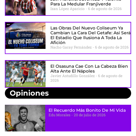
Para La Medular Franjiverde
Izan López Aparicio
6 de agosto de 2026
Las Obras Del Nuevo Coliseum Ya
Cambian La Cara Del Getafe: Así Será
El Estadio Que Ilusiona A Toda La
Afición
Nacho Garay Fernández
6 de agosto de 2026
El Osasuna Cae Con La Cabeza Bien
Alta Ante El Nápoles
Javier Astudillo González
6 de agosto de
2026
Opiniones
El Recuerdo Más Bonito De Mi Vida
Edu Morales
20 de julio de 2026