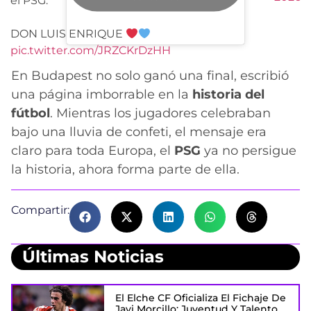
el PSG.
DON LUIS ENRIQUE
pic.twitter.com/JRZCKrDzHH
En Budapest no solo ganó una final, escribió
una página imborrable en la
historia del
fútbol
. Mientras los jugadores celebraban
bajo una lluvia de confeti, el mensaje era
claro para toda Europa, el
PSG
ya no persigue
la historia, ahora forma parte de ella.
Compartir:
Últimas Noticias
El Elche CF Oficializa El Fichaje De
Javi Morcillo: Juventud Y Talento