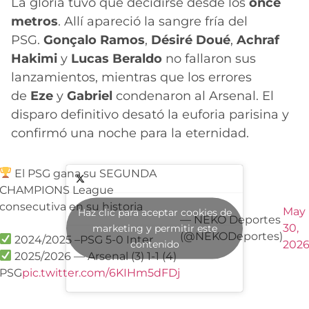
La gloria tuvo que decidirse desde los
once
metros
. Allí apareció la sangre fría del
PSG.
Gonçalo Ramos
,
Désiré Doué
,
Achraf
Hakimi
y
Lucas Beraldo
no fallaron sus
lanzamientos, mientras que los errores
de
Eze
y
Gabriel
condenaron al Arsenal. El
disparo definitivo desató la euforia parisina y
confirmó una noche para la eternidad.
El PSG gana su SEGUNDA
CHAMPIONS League
consecutiva en su historia
May
Haz clic para aceptar cookies de
— NEKO Deportes
30,
marketing y permitir este
(@NEKODeportes)
2024/2025 –PSG 5-0 Inter
contenido
202
2025/2026 — Arsenal (3) 1-1 (4)
PSG
pic.twitter.com/6KIHm5dFDj