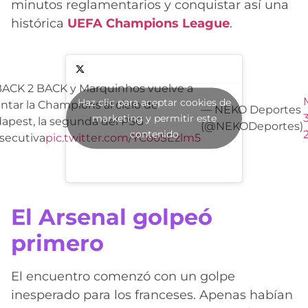
minutos reglamentarios y conquistar así una
histórica
UEFA Champions League
.
ACK 2 BACK y Marquinhos vuelve a
Haz clic para aceptar cookies de
antar la Champions al cielo de
— NEKO Deportes
marketing y permitir este
apest, la segunda del PSG
(@NEKODeportes)
contenido
secutiva
pic.twitter.com/YCooSEzlm5
El Arsenal golpeó
primero
El encuentro comenzó con un golpe
inesperado para los franceses. Apenas habían