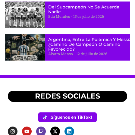
Del Subcampeón No Se Acuerda
Nadie
Edu Morales
15 de julio de 2026
Argentina, Entre La Polémica Y Messi:
¿camino De Campeón O Camino
Favorecido?
Álvaro Manso
12 de julio de 2026
REDES SOCIALES
¡Síguenos en TikTok!