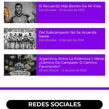
El Recuerdo Más Bonito De Mi Vida
Edu Morales
20 de julio de 2026
Del Subcampeón No Se Acuerda
Nadie
Edu Morales
15 de julio de 2026
Argentina, Entre La Polémica Y Messi:
¿camino De Campeón O Camino
Favorecido?
Álvaro Manso
12 de julio de 2026
REDES SOCIALES