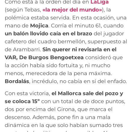
Como está a la orden del día en
LaLiga
(según Tebas,
«la mejor del mundo»
), la
polémica estaba servida. En esta ocasión, una
mano de
Mojica
. Corría el minuto 61, cuando
un balón llovido caía en el brazo
del jugador
cafetero del cuadro bermellón, superpuesto al
de Arambarri.
Sin querer ni revisarla en el
VAR, De Burgos Bengoetxea
consideró que
la acción había sido fortuita y, ni mucho
menos, merecedora de la pena máxima.
Bordalás
, incrédulo, no cabía en sí del enfado.
Con esta victoria,
el Mallorca sale del pozo y
se coloca 15º
con un total de de doce puntos,
dos por encima del Girona, que marca el
descenso. Además, pone fin a una mala
dinámica en la que solo habían sumado tres