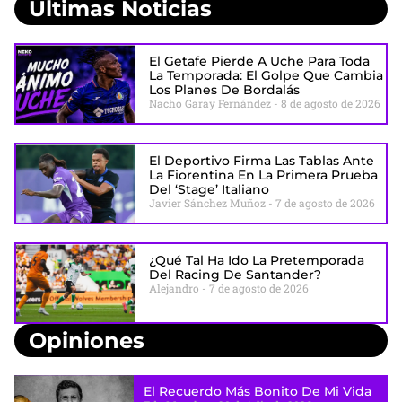
Últimas Noticias
El Getafe Pierde A Uche Para Toda
La Temporada: El Golpe Que Cambia
Los Planes De Bordalás
Nacho Garay Fernández
8 de agosto de 2026
El Deportivo Firma Las Tablas Ante
La Fiorentina En La Primera Prueba
Del ‘stage’ Italiano
Javier Sánchez Muñoz
7 de agosto de 2026
¿Qué Tal Ha Ido La Pretemporada
Del Racing De Santander?
Alejandro
7 de agosto de 2026
Opiniones
El Recuerdo Más Bonito De Mi Vida