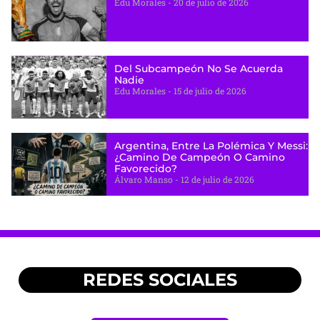
Edu Morales
20 de julio de 2026
Del Subcampeón No Se Acuerda
Nadie
Edu Morales
15 de julio de 2026
Argentina, Entre La Polémica Y Messi:
¿camino De Campeón O Camino
Favorecido?
Álvaro Manso
12 de julio de 2026
REDES SOCIALES