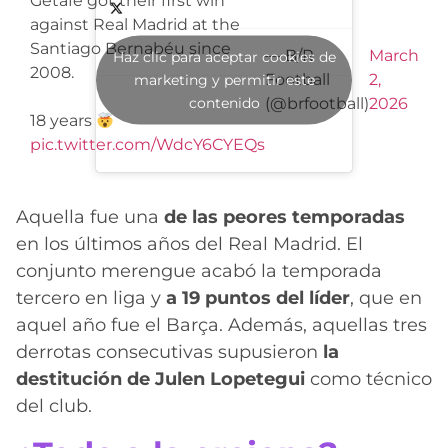
Getafe got their first win
against Real Madrid at the
Santiago Bernabéu since
— B/R
March
Haz clic para aceptar cookies de
2008.
Football
2,
marketing y permitir este
contenido
(@brfootball)
2026
18 years
pic.twitter.com/WdcY6CYEQs
Aquella fue una
de las peores temporadas
en los últimos años del Real Madrid. El
conjunto merengue acabó la temporada
tercero en liga y
a 19 puntos del líder
, que en
aquel año fue el Barça. Además, aquellas tres
derrotas consecutivas supusieron
la
destitución de Julen Lopetegui
como técnico
del club.