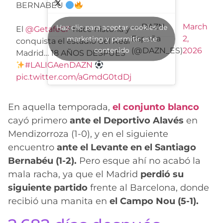
BERNABÉU
— DAZN
March
Haz clic para aceptar cookies de
El
@GetafeCF
hace historia y
España
2,
marketing y permitir este
conquista el estadio del Real
contenido
(@DAZN_ES)
2026
Madrid… 18 AÑOS DESPUÉS
#LALIGAenDAZN
pic.twitter.com/aGmdG0tdDj
En aquella temporada,
el conjunto blanco
cayó primero
ante el Deportivo Alavés
en
Mendizorroza (1-0), y en el siguiente
encuentro
ante el Levante en el Santiago
Bernabéu (1-2).
Pero esque ahí no acabó la
mala racha, ya que el Madrid
perdió su
siguiente partido
frente al Barcelona, donde
recibió una manita en
el Campo Nou (5-1).