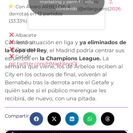
Larguero
2,
marketing y permitir este
Con Álvaro ARBELOA: 4
contenido
(@ellarguero)
2026
derrotas en 12 partidos
(33.33%)
Albacete
Con esta situación en liga y
ya eliminados de
Benfica
Osasuna
la Copa del Rey
, el Madrid podría centrar sus
Getafe
esfuerzos en
la Champions League.
La
pic.twitter.com/HMasFAnqOl
semana que viene, los de Arbeloa reciben al
City en los octavos de final, volverán al
Bernabéu tras la derrota ante el Getafe y
quién sabe si el público merengue les
recibirá, de nuevo, con una pitada.
Compartir: