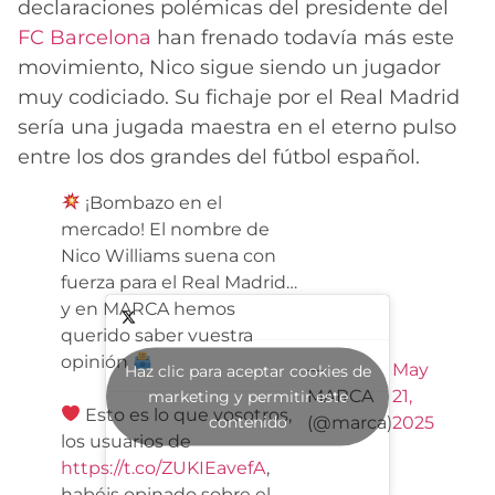
declaraciones polémicas del presidente del
FC Barcelona
han frenado todavía más este
movimiento, Nico sigue siendo un jugador
muy codiciado. Su fichaje por el Real Madrid
sería una jugada maestra en el eterno pulso
entre los dos grandes del fútbol español.
¡Bombazo en el
mercado! El nombre de
Nico Williams suena con
fuerza para el Real Madrid…
y en MARCA hemos
querido saber vuestra
opinión
—
May
Haz clic para aceptar cookies de
MARCA
21,
marketing y permitir este
Esto es lo que vosotros,
contenido
(@marca)
2025
los usuarios de
https://t.co/ZUKIEavefA
,
habéis opinado sobre el