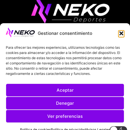
Gestionar consentimiento
ÚLTIMAS NOTICIAS
COMPETICIONES EUROPEAS
Para ofrecer las mejores experiencias, utilizamos tecnologías como las
LA LIGA
MUNDIAL 2026
FÚTBOL INTERNACIONAL
cookies para almacenar y/o acceder a la información del dispositivo. El
consentimiento de estas tecnologías nos permitirá procesar datos como
el comportamiento de navegación o las identificaciones únicas en este
SOBRE NOSOTROS
sitio. No consentir o retirar el consentimiento, puede afectar
negativamente a ciertas características y funciones.
AVISOS LEGALES
POLÍTICA DE PRIVACIDAD
Aceptar
POLÍTICA DE COOKIES
@2025. TODOS LOS DERECHOS RESERVADOS
Denegar
DISEÑADO POR
DARYL STUDIO.
Ver preferencias
Política de cookies
Política de privacidad
Avisos Legales