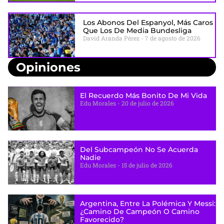
Los Abonos Del Espanyol, Más Caros
Que Los De Media Bundesliga
David Aranda Pérez
7 de agosto de 2026
Opiniones
El Recuerdo Más Bonito De Mi Vida
Edu Morales
20 de julio de 2026
Del Subcampeón No Se Acuerda
Nadie
Edu Morales
15 de julio de 2026
Argentina, Entre La Polémica Y Messi:
¿camino De Campeón O Camino
Favorecido?