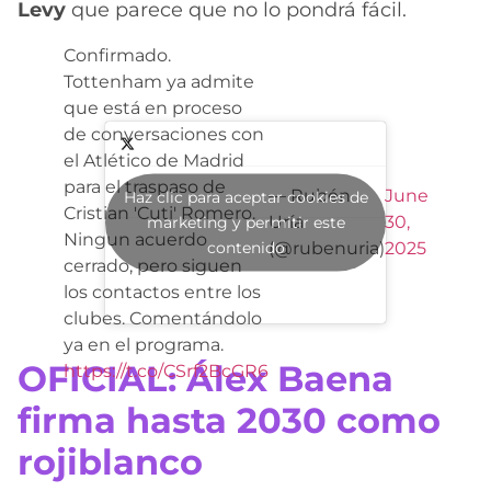
Levy
que parece que no lo pondrá fácil.
Confirmado.
Tottenham ya admite
que está en proceso
de conversaciones con
el Atlético de Madrid
para el traspaso de
— Rubén
June
Haz clic para aceptar cookies de
Cristian 'Cuti' Romero.
Uría
30,
marketing y permitir este
Ningun acuerdo
contenido
(@rubenuria)
2025
cerrado, pero siguen
los contactos entre los
clubes. Comentándolo
ya en el programa.
OFICIAL: Álex Baena
https://t.co/CSrf2BcGR6
firma hasta 2030 como
rojiblanco