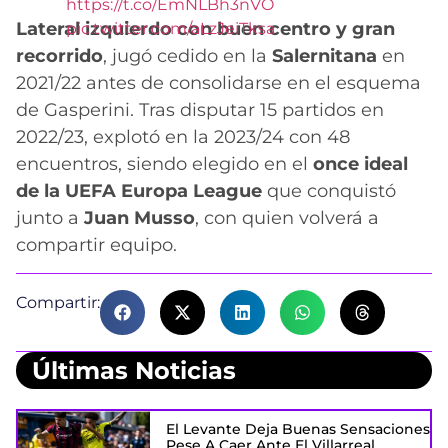
https://t.co/EmNLBh3nVO
Lateral izquierdo con buen centro y gran
pic.twitter.com/aLzJeiTksa
recorrido
, jugó cedido en la
Salernitana
en
2021/22 antes de consolidarse en el esquema
de Gasperini. Tras disputar 15 partidos en
2022/23, explotó en la 2023/24 con 48
encuentros, siendo elegido en el
once ideal
de la UEFA Europa League
que conquistó
junto a
Juan Musso
, con quien volverá a
compartir equipo.
Compartir:
Últimas Noticias
El Levante Deja Buenas Sensaciones
Pese A Caer Ante El Villarreal