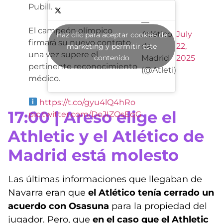
Pubill.
—
El campeón olímpico
Atlético
July
Haz clic para aceptar cookies de
firmará su nuevo contrato
de
22,
marketing y permitir este
una vez supere el
contenido
Madrid
2025
pertinente reconocimiento
(@Atleti)
médico.
https://t.co/gyu4lQ4hRo
17:00 | Areso elige el
pic.twitter.com/DoJIZOsEqG
Athletic y el Atlético de
Madrid está molesto
Las últimas informaciones que llegaban de
Navarra eran que
el Atlético tenía cerrado un
acuerdo con Osasuna
para la propiedad del
jugador. Pero, que
en el caso que el Athletic