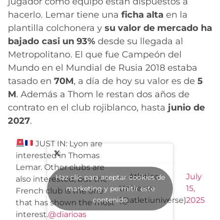
jugador como equipo están dispuestos a
hacerlo. Lemar tiene una
ficha alta
en la
plantilla colchonera y
su valor de mercado ha
bajado casi un 93%
desde su llegada al
Metropolitano. El que fue Campeón del
Mundo en el Mundial de Rusia 2018 estaba
tasado en
70M
, a día de hoy su valor es de
5
M
. Además a Thom le restan dos años de
contrato en el club rojiblanco, hasta
junio de
2027
.
JUST IN: Lyon are
interested in Thomas
Lemar. Other clubs are
— Atletico
July
Haz clic para aceptar cookies de
also interested, but the
Universe
15,
marketing y permitir este
French club is the one
contenido
(@atletiuniverse)
2025
that has shown the most
interest.
@diarioas