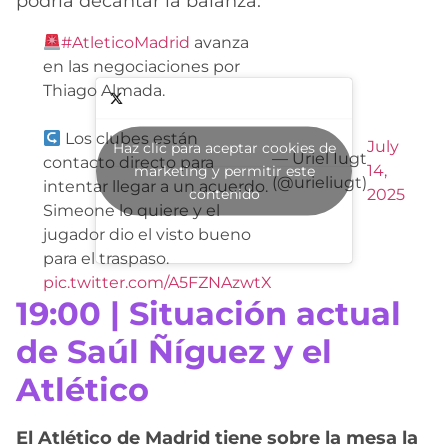
podría decantar la balanza.
#AtleticoMadrid
avanza
en las negociaciones por
Thiago Almada.
Los clubes están
July
Haz clic para aceptar cookies de
— Uriel Iugt
contacto directo para
14,
marketing y permitir este
(@urieliugt)
intentar llegar a un acuerdo.
contenido
2025
Simeone lo quiere y el
jugador dio el visto bueno
para el traspaso.
pic.twitter.com/A5FZNAzwtX
19:00 | Situación actual
de Saúl Ñíguez y el
Atlético
El Atlético de Madrid tiene sobre la mesa la