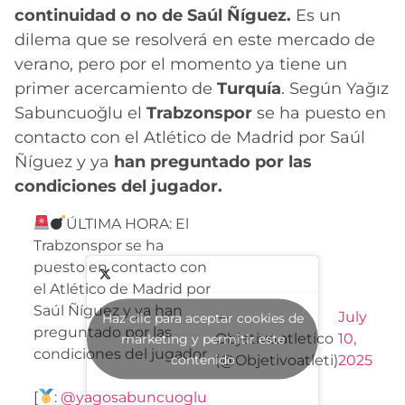
continuidad o no de Saúl Ñíguez.
Es un
dilema que se resolverá en este mercado de
verano, pero por el momento ya tiene un
primer acercamiento de
Turquía
. Según Yağız
Sabuncuoğlu el
Trabzonspor
se ha puesto en
contacto con el Atlético de Madrid por Saúl
Ñíguez y ya
han preguntado por las
condiciones del jugador.
ÚLTIMA HORA: El
Trabzonspor se ha
puesto en contacto con
el Atlético de Madrid por
Saúl Ñíguez y ya han
—
July
Haz clic para aceptar cookies de
preguntado por las
Objetivo.atletico
10,
marketing y permitir este
condiciones del jugador.
contenido
(@Objetivoatleti)
2025
[
:
@yagosabuncuoglu