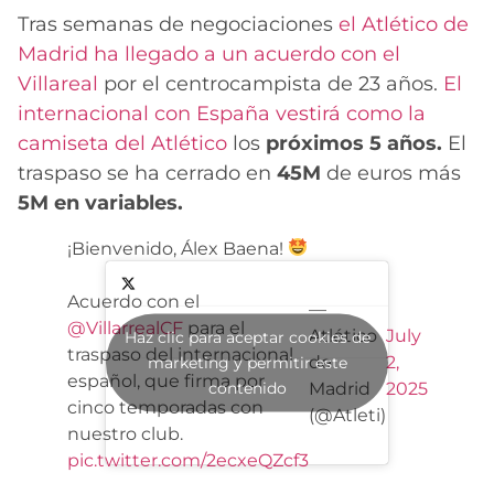
Tras semanas de negociaciones
el Atlético de
Madrid ha llegado a un acuerdo con el
Villareal
por el centrocampista de 23 años.
El
internacional con España vestirá como la
camiseta del Atlético
los
próximos 5 años.
El
traspaso se ha cerrado en
45M
de euros más
5M en variables.
¡Bienvenido, Álex Baena!
Acuerdo con el
—
@VillarrealCF
para el
Atlético
July
Haz clic para aceptar cookies de
traspaso del internacional
de
2,
marketing y permitir este
español, que firma por
contenido
Madrid
2025
cinco temporadas con
(@Atleti)
nuestro club.
pic.twitter.com/2ecxeQZcf3