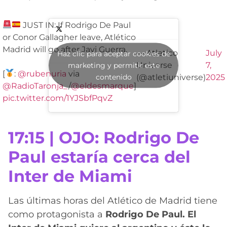
JUST IN: If Rodrigo De Paul
or Conor Gallagher leave, Atlético
Madrid will go after Javi Guerra.
— Atletico
July
Haz clic para aceptar cookies de
Universe
7,
marketing y permitir este
[
:
@rubenuria
via
contenido
(@atletiuniverse)
2025
@RadioTaronja_
/
@eldesmarque
]
pic.twitter.com/1YJSbfPqvZ
17:15 | OJO: Rodrigo De
Paul estaría cerca del
Inter de Miami
Las últimas horas del Atlético de Madrid tiene
como protagonista a
Rodrigo De Paul.
El