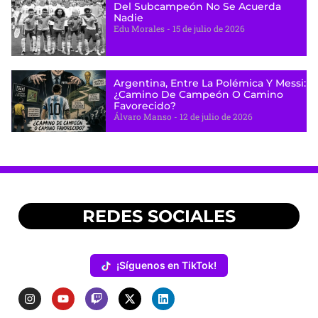
Del Subcampeón No Se Acuerda
Nadie
Edu Morales
15 de julio de 2026
Argentina, Entre La Polémica Y Messi:
¿camino De Campeón O Camino
Favorecido?
Álvaro Manso
12 de julio de 2026
REDES SOCIALES
¡Síguenos en TikTok!