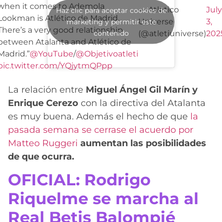
when it comes to Ademola
— Atletico
July
Haz clic para aceptar cookies de
Lookman is Atlético de Madrid.
Universe
3,
marketing y permitir este
There’s a very good relationship
contenido
(@atletiuniverse)
202
between Atalanta and Atlético de
Madrid.”
@YouTube
/
@Objetivoatleti
pic.twitter.com/YQjytmQPpp
La relación entre
Miguel Ángel Gil Marín y
Enrique Cerezo
con la directiva del Atalanta
es muy buena. Además el hecho de que
la
pasada semana se cerrase el acuerdo por
Matteo Ruggeri
aumentan las posibilidades
de que ocurra.
OFICIAL: Rodrigo
Riquelme se marcha al
Real Betis Balompié