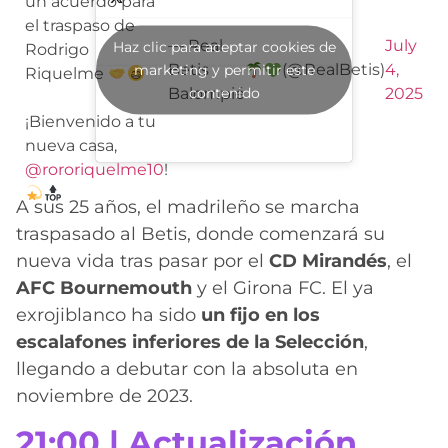
un acuerdo para
el traspaso de
— Real
July
Haz clic para aceptar cookies de
Rodrigo
Betis
(@RealBetis)
4,
marketing y permitir este
Riquelme
contenido
Balompié
2025
¡Bienvenido a tu
nueva casa,
@rororiquelme10
!
A sus 25 años, el madrileño se marcha
traspasado al Betis, donde comenzará su
nueva vida tras pasar por el
CD Mirandés
, el
AFC Bournemouth
y el Girona FC. El ya
exrojiblanco ha sido
un fijo en los
escalafones inferiores de la Selección
,
llegando a debutar con la absoluta en
noviembre de 2023.
21:00 | Actualización