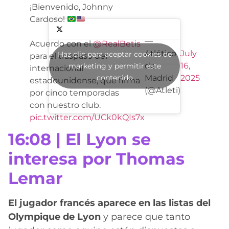
¡Bienvenido, Johnny
Cardoso!
—
Acuerdo con el
@RealBetis
Atlético
July
Haz clic para aceptar cookies de
para el traspaso del
de
16,
marketing y permitir este
internacional
contenido
Madrid
2025
estadounidense, que firma
(@Atleti)
por cinco temporadas
con nuestro club.
pic.twitter.com/UCk0kQIs7x
16:08 | El Lyon se
interesa por Thomas
Lemar
El jugador francés aparece en las listas del
Olympique de Lyon
y parece que tanto