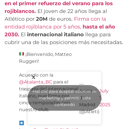
en el primer refuerzo del verano para los
rojiblancos.
El joven de 22 años llega al
Atlético por
20M
de euros.
Firma con la
entidad rojiblanca por 5 años,
hasta el año
2030.
El
internacional italiano
llega para
cubrir una de las posiciones más necesitadas.
¡Bienvenido, Matteo
Ruggeri!
Acuerdo con la
@Atalanta_BC
para el
—
traspaso del internacional
Atlético
July
Haz clic para aceptar cookies de
italiano, que firma por
de
1,
marketing y permitir este
cinco temporadas con
contenido
Madrid
2025
nuestro club.
(@Atleti)