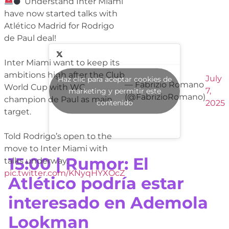
Understand Inter Miami
have now started talks with
Atlético Madrid for Rodrigo
de Paul deal!
Inter Miami want to keep its
ambitions high after the Club
July
Haz clic para aceptar cookies de
— Fabrizio Romano
World Cup with WC
7,
marketing y permitir este
(@FabrizioRomano)
champion de Paul as main
contenido
2025
target.
Told Rodrigo’s open to the
move to Inter Miami with
15:00 | Rumor: El
talks underway.
pic.twitter.com/KNyqHYXOcZ
Atlético podría estar
interesado en Ademola
Lookman