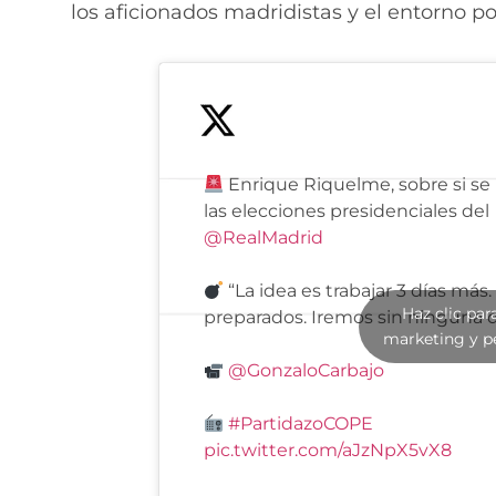
los aficionados madridistas y el entorno pol
Enrique Riquelme, sobre si se
las elecciones presidenciales del
@RealMadrid
“La idea es trabajar 3 días más
Haz clic par
preparados. Iremos sin ninguna 
marketing y p
@GonzaloCarbajo
#PartidazoCOPE
pic.twitter.com/aJzNpX5vX8