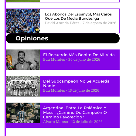
Los Abonos Del Espanyol, Más Caros
Que Los De Media Bundesliga
David Aranda Pérez
7 de agosto de 2026
Opiniones
El Recuerdo Más Bonito De Mi Vida
Edu Morales
20 de julio de 2026
Del Subcampeón No Se Acuerda
Nadie
Edu Morales
15 de julio de 2026
Argentina, Entre La Polémica Y
Messi: ¿camino De Campeón O
Camino Favorecido?
Álvaro Manso
12 de julio de 2026