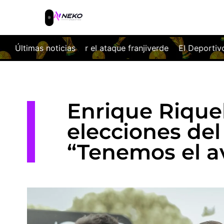
ataque franjiverde
Últimas noticias
El Deportivo firma las tablas ante la F
Enrique Riquel
elecciones del
“Tenemos el a