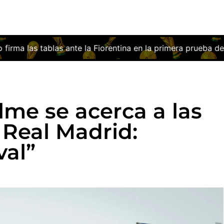
iorentina en la primera prueba del ‘stage’ italiano
¿Qué tal
me se acerca a las
 Real Madrid:
val”