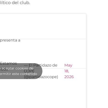
ítico del club.
 presenta a
. Estamos
— El Partidazo de
May
a aceptar cookies de
duda”
COPE
18,
ermitir este contenido
(@partidazocope)
2026