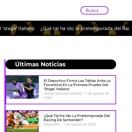
 ha ido la pretemporada del Racing de Santander?
Los ab
Últimas Noticias
El Deportivo Firma Las Tablas Ante La
Fiorentina En La Primera Prueba Del
‘stage’ Italiano
Javier Sánchez Muñoz
7 de agosto de
2026
¿Qué Tal Ha Ido La Pretemporada Del
Racing De Santander?
Alejandro
7 de agosto de 2026