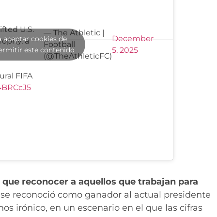
fted U.S.
— The Athletic |
December
a aceptar cookies de
rophy, a
Football
ermitir este contenido
5, 2025
(@TheAthleticFC)
ural FIFA
94BRCcJ5
que reconocer a aquellos que trabajan para
e se reconoció como ganador al actual presidente
s irónico, en un escenario en el que las cifras