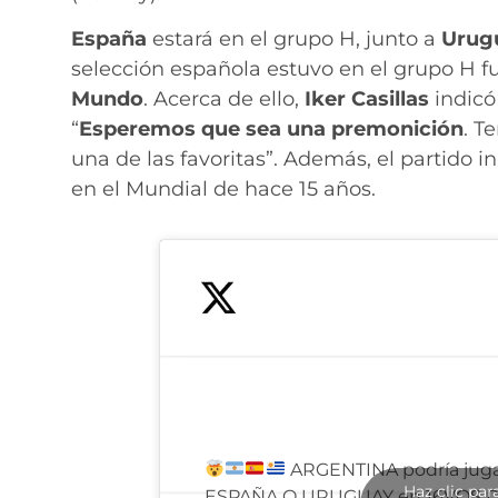
España
estará en el grupo H, junto a
Urug
selección española estuvo en el grupo H f
Mundo
. Acerca de ello,
Iker Casillas
indicó
“
Esperemos que sea una premonición
. T
una de las favoritas”. Además, el partido i
en el Mundial de hace 15 años.
ARGENTINA podría juga
Haz clic par
ESPAÑA O URUGUAY en 16VOS D