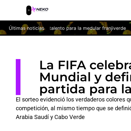
d y talento para la medular franjiverde
Últimas noticias
Las obras del nuev
La FIFA celebr
Mundial y defi
partida para l
El sorteo evidenció los verdaderos colores q
competición, al mismo tiempo que se defini
Arabia Saudí y Cabo Verde