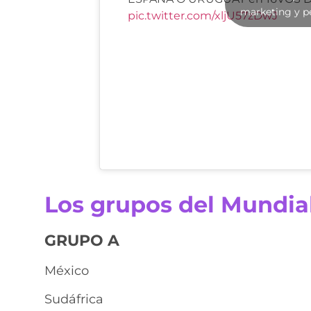
marketing y p
pic.twitter.com/xljU57zDwJ
Los grupos del Mundial
GRUPO A
México
Sudáfrica