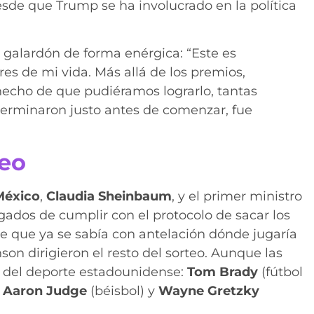
sde que Trump se ha involucrado en la política
galardón de forma enérgica: “Este es
s de mi vida. Más allá de los premios,
 hecho de que pudiéramos lograrlo, tantas
 terminaron justo antes de comenzar, fue
teo
México
,
Claudia Sheinbaum
, y el primer ministro
gados de cumplir con el protocolo de sacar los
 de que ya se sabía con antelación dónde jugaría
on dirigieron el resto del sorteo. Aunque las
 del deporte estadounidense:
Tom Brady
(fútbol
,
Aaron Judge
(béisbol) y
Wayne Gretzky