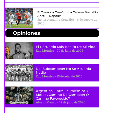
El Osasuna Cae Con La Cabeza Bien Alta
Ante El Nápoles
Javier Astudillo González
6 de agosto de
2026
Opiniones
El Recuerdo Más Bonito De Mi Vida
Edu Morales
20 de julio de 2026
Del Subcampeón No Se Acuerda
Nadie
Edu Morales
15 de julio de 2026
Argentina, Entre La Polémica Y
Messi: ¿camino De Campeón O
Camino Favorecido?
Álvaro Manso
12 de julio de 2026