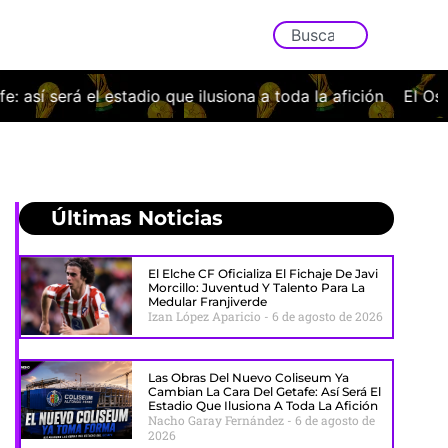
o que ilusiona a toda la afición
El Osasuna cae con la ca
Últimas Noticias
El Elche CF Oficializa El Fichaje De Javi
Morcillo: Juventud Y Talento Para La
Medular Franjiverde
Izan López Aparicio
6 de agosto de 2026
Las Obras Del Nuevo Coliseum Ya
Cambian La Cara Del Getafe: Así Será El
Estadio Que Ilusiona A Toda La Afición
Nacho Garay Fernández
6 de agosto de
2026