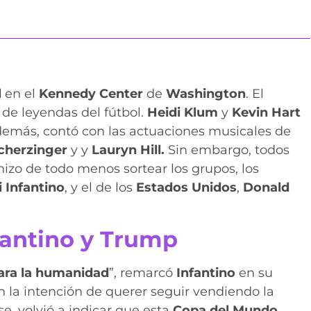
l
en el
Kennedy Center
de
Washington
. El
 de leyendas del fútbol.
Heidi Klum
y
Kevin Hart
Además, contó con las actuaciones musicales de
cherzinger
y y
Lauryn Hill.
Sin embargo, todos
 hizo de todo menos sortear los grupos, los
 Infantino
, y el de los
Estados Unidos
,
Donald
fantino y Trump
 para la humanidad
”, remarcó
Infantino
en su
n la intención de querer seguir vendiendo la
e, volvió a indicar que esta
Copa del Mundo