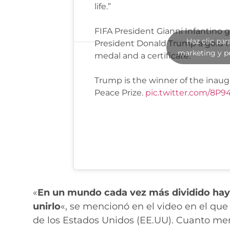
life.”
FIFA President Gianni Infantino gi
Haz clic par
President Donald Trump a gold t
marketing y p
medal and a certificate.
Trump is the winner of the inaug
Peace Prize.
pic.twitter.com/8P
«
En un mundo cada vez más dividido hay 
unirlo
«, se mencionó en el video en el qu
de los Estados Unidos (EE.UU). Cuanto meno