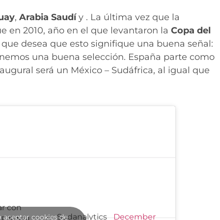
uay
,
Arabia Saudí
y . La última vez que la
ue en 2010, año en el que levantaron la
Copa del
 que desea que esto signifique una buena señal:
enemos una buena selección. España parte como
naugural será un México – Sudáfrica, al igual que
r con
— Sudanalytics
December
a aceptar cookies de
E FINAL.