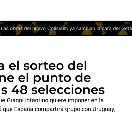
o Coliseum ya cambian la cara del Getafe: así será el estadi
a el sorteo del
ne el punto de
as 48 selecciones
ue Gianni Infantino quiere imponer en la
ó que España compartirá grupo con Uruguay,