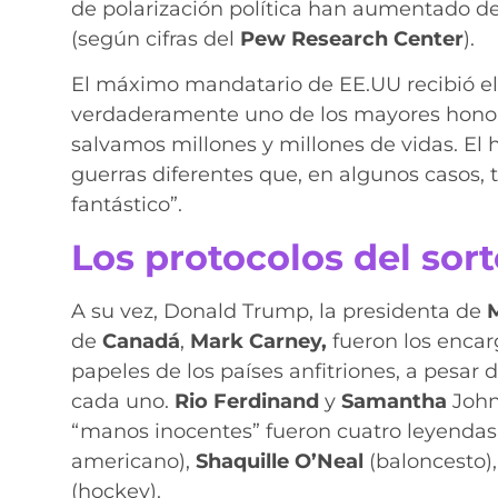
de polarización política han aumentado de
(según cifras del
Pew Research Center
).
El máximo mandatario de EE.UU recibió el 
verdaderamente uno de los mayores honore
salvamos millones y millones de vidas. El
guerras diferentes que, en algunos casos,
fantástico”.
Los protocolos del sor
A su vez, Donald Trump, la presidenta de
de
Canadá
,
Mark Carney,
fueron los encar
papeles de los países anfitriones, a pesar
cada uno.
Rio Ferdinand
y
Samantha
Johns
“manos inocentes” fueron cuatro leyendas
americano),
Shaquille O’Neal
(baloncesto)
(hockey).