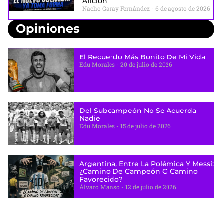
Afición
Nacho Garay Fernández
6 de agosto de 2026
Opiniones
El Recuerdo Más Bonito De Mi Vida
Edu Morales
20 de julio de 2026
Del Subcampeón No Se Acuerda
Nadie
Edu Morales
15 de julio de 2026
Argentina, Entre La Polémica Y Messi:
¿camino De Campeón O Camino
Favorecido?
Álvaro Manso
12 de julio de 2026