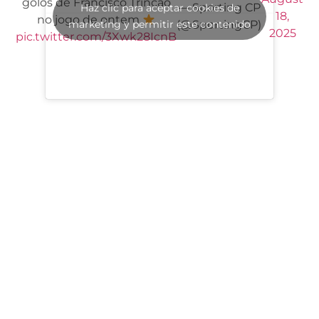
golos de Francisco Trincão
— Sporting CP
Haz clic para aceptar cookies de
18,
no jogo de ontem
marketing y permitir este contenido
(@SportingCP)
2025
pic.twitter.com/3Xwk28IcnB