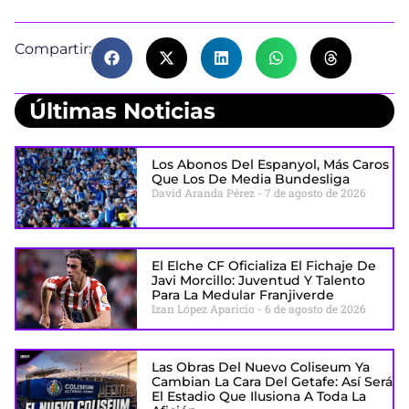
Compartir:
Últimas Noticias
Los Abonos Del Espanyol, Más Caros
Que Los De Media Bundesliga
David Aranda Pérez
7 de agosto de 2026
El Elche CF Oficializa El Fichaje De
Javi Morcillo: Juventud Y Talento
Para La Medular Franjiverde
Izan López Aparicio
6 de agosto de 2026
Las Obras Del Nuevo Coliseum Ya
Cambian La Cara Del Getafe: Así Será
El Estadio Que Ilusiona A Toda La