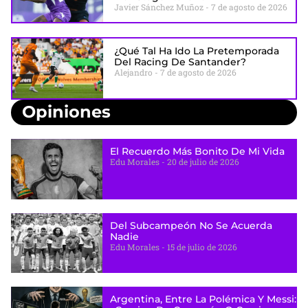
Javier Sánchez Muñoz
7 de agosto de 2026
¿Qué Tal Ha Ido La Pretemporada
Del Racing De Santander?
Alejandro
7 de agosto de 2026
Opiniones
El Recuerdo Más Bonito De Mi Vida
Edu Morales
20 de julio de 2026
Del Subcampeón No Se Acuerda
Nadie
Edu Morales
15 de julio de 2026
Argentina, Entre La Polémica Y Messi: