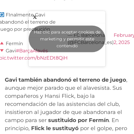
FInalmente Gavi
abandonó el terreno de
juego por precaución
Haz clic para aceptar cookies de
— FC Barcelona
Februar
marketing y permitir este
(@FCBarcelona_es)
2, 2025
Fermín
contenido
Gavi
#BarçaAlavés
pic.twitter.com/bNzEDt8QiH
Gavi también abandonó el terreno de juego
,
aunque mejor parado que el alavesista. Sus
compañeros y Hansi Flick, bajo la
recomendación de las asistencias del club,
insistieron al jugador de que abandonara el
campo para ser
sustituido por Fermín
. En
principio,
Flick le sustituyó
por el golpe, pero