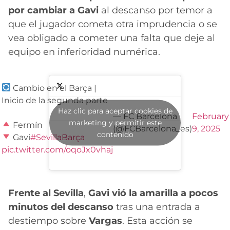
por cambiar a Gavi
al descanso por temor a
que el jugador cometa otra imprudencia o se
vea obligado a cometer una falta que deje al
equipo en inferioridad numérica.
Cambio en el Barça |
Inicio de la segunda parte
Haz clic para aceptar cookies de
— FC Barcelona
February
marketing y permitir este
Fermín
(@FCBarcelona_es)
9, 2025
contenido
Gavi
#SevillaBarça
pic.twitter.com/oqoJx0vhaj
Frente al Sevilla
,
Gavi
vió la amarilla a pocos
minutos del descanso
tras una entrada a
destiempo sobre
Vargas
. Esta acción se