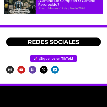
¿camino De Campeón O Camino
Favorecido?
Álvaro Manso
12 de julio de 2026
REDES SOCIALES
¡Síguenos en TikTok!