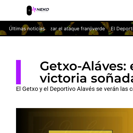
el ataque franjiverde
Últimas noticias
El Deportivo firma las tablas ante la
Getxo-Aláves:
victoria soñad
El Getxo y el Deportivo Alavés se verán las 