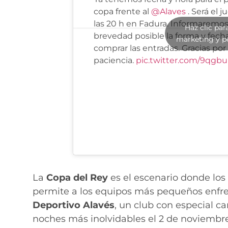
copa frente al
@Alaves
. Será el j
las 20 h en Fadura. Informaremos
Haz clic par
brevedad posible la forma y fech
marketing y p
comprar las entradas. Gracias por
paciencia.
pic.twitter.com/9qgbu
La
Copa del Rey
es el escenario donde los
permite a los equipos más pequeños enfrent
Deportivo Alavés
, un club con especial ca
noches más inolvidables el 2 de noviembre