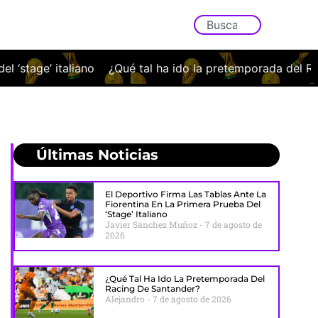
tal ha ido la pretemporada del Racing de Santander?
Los
Últimas Noticias
El Deportivo Firma Las Tablas Ante La
Fiorentina En La Primera Prueba Del
‘stage’ Italiano
Javier Sánchez Muñoz
7 de agosto de
2026
¿Qué Tal Ha Ido La Pretemporada Del
Racing De Santander?
Alejandro
7 de agosto de 2026