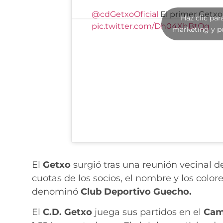
@cdGetxoOficial
El primer Getxo,
Haz clic par
pic.twitter.com/Dh04XhBtQg
marketing y p
El
Getxo
surgió tras una reunión vecinal d
cuotas de los socios, el nombre y los colo
denominó
Club
Deportivo Guecho.
El
C.D. Getxo
juega sus partidos en el
Cam