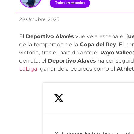
Todas las entradas
29 Octubre, 2025
El
Deportivo Alavés
vuelve a escena el
ju
de la temporada de la
Copa del Rey
. El c
victoria, tras el partido ante el
Rayo Vallec
derrota, el
Deportivo
Alavés
ha conseguido
LaLiga
, ganando a equipos como el
Athlet
Ya tenemos fecha y hora para el 