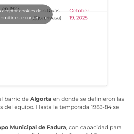
 en 1927.
— Jon Rivas
October
a aceptar cookies de
ermitir este contenido
(@jonjrivasa)
19, 2025
el barrio de
Algorta
en donde se definieron las
res del equipo. Hasta la temporada 1983-84 se
po Municipal de Fadura
, con capacidad para