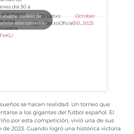
ueves día 30 a
 a la mayor
— CD Getxo
October
a aceptar cookies de
as para
ermitir este contenido
(@cdGetxoOficial)
10, 2025
 vuestra
FeKLl
 sueños se hacen realidad. Un torneo que
arse a los gigantes del fútbol español. El
riño por esta competición, vivió una de sus
 de 2023. Cuando logró una histórica victoria