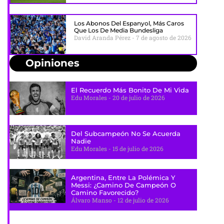
Los Abonos Del Espanyol, Más Caros
Que Los De Media Bundesliga
David Aranda Pérez
7 de agosto de 2026
Opiniones
El Recuerdo Más Bonito De Mi Vida
Edu Morales
20 de julio de 2026
Del Subcampeón No Se Acuerda
Nadie
Edu Morales
15 de julio de 2026
Argentina, Entre La Polémica Y
Messi: ¿camino De Campeón O
Camino Favorecido?
Álvaro Manso
12 de julio de 2026