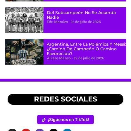
Del Subcampeón No Se Acuerda
Nadie
Edu Morales
15 de julio de 2026
Argentina, Entre La Polémica Y Messi:
¿camino De Campeón O Camino
Favorecido?
Álvaro Manso
12 de julio de 2026
REDES SOCIALES
¡Síguenos en TikTok!