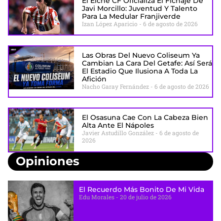
El Elche CF Oficializa El Fichaje De
Javi Morcillo: Juventud Y Talento
Para La Medular Franjiverde
Izan López Aparicio
6 de agosto de 2026
Las Obras Del Nuevo Coliseum Ya
Cambian La Cara Del Getafe: Así Será
El Estadio Que Ilusiona A Toda La
Afición
Nacho Garay Fernández
6 de agosto de 2026
El Osasuna Cae Con La Cabeza Bien
Alta Ante El Nápoles
Javier Astudillo González
6 de agosto de
2026
Opiniones
El Recuerdo Más Bonito De Mi Vida
Edu Morales
20 de julio de 2026