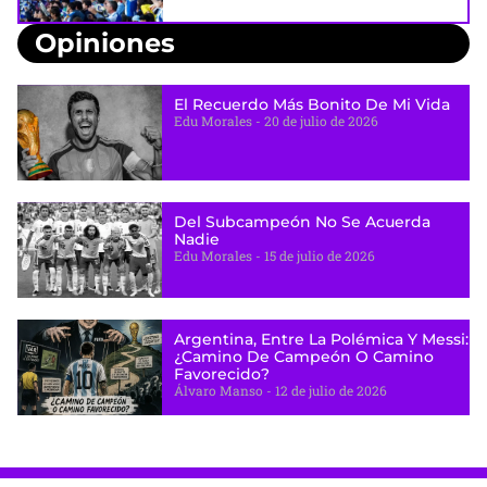
Opiniones
El Recuerdo Más Bonito De Mi Vida
Edu Morales
20 de julio de 2026
Del Subcampeón No Se Acuerda
Nadie
Edu Morales
15 de julio de 2026
Argentina, Entre La Polémica Y Messi:
¿camino De Campeón O Camino
Favorecido?
Álvaro Manso
12 de julio de 2026