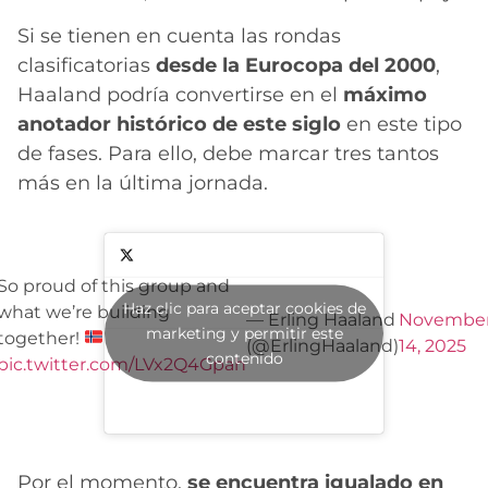
Si se tienen en cuenta las rondas
clasificatorias
desde la Eurocopa del 2000
,
Haaland podría convertirse en el
máximo
anotador histórico de este siglo
en este tipo
de fases. Para ello, debe marcar tres tantos
más en la última jornada.
So proud of this group and
Haz clic para aceptar cookies de
what we’re building
— Erling Haaland
Novembe
marketing y permitir este
together!
(@ErlingHaaland)
14, 2025
contenido
pic.twitter.com/LVx2Q4Gpah
Por el momento,
se encuentra igualado en