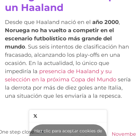
un Haaland
Desde que Haaland nació en el
año 2000
,
Noruega no ha vuelto a competir en el
escenario futbolístico más grande del
mundo
. Sus seis intentos de clasificación han
fracasado, alcanzando los play-offs en una
ocasión. En la actualidad, lo único que
impediría la
presencia de Haaland y su
selección en la próxima Copa del Mundo
sería
la derrota por más de diez goles ante Italia,
una situación que les enviaría a la repesca.
—
Haz clic para aceptar cookies de
One step closer…
Novembe