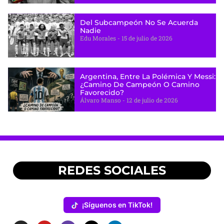
Del Subcampeón No Se Acuerda
Nadie
Edu Morales
15 de julio de 2026
Argentina, Entre La Polémica Y Messi:
¿camino De Campeón O Camino
Favorecido?
Álvaro Manso
12 de julio de 2026
REDES SOCIALES
¡Síguenos en TikTok!