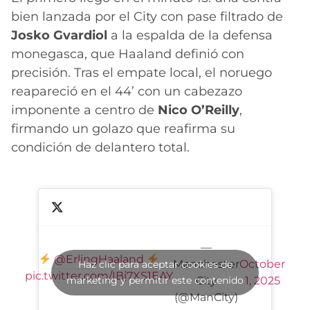
bien lanzada por el City con pase filtrado de
Josko Gvardiol
a la espalda de la defensa
monegasca, que Haaland definió con
precisión. Tras el empate local, el noruego
reapareció en el 44’ con un cabezazo
imponente a centro de
Nico O’Reilly
,
firmando un golazo que reafirma su
condición de delantero total.
—
@ErlingHaaland
Manchester
October
Haz clic para aceptar cookies de
pic.twitter.com/IBj7XS1EAY
marketing y permitir este contenido
City
1, 2025
(@ManCity)