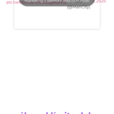
marketing y permitir este contenido
City
1, 2025
pic.twitter.com/fCWdgwqH7a
(@ManCity)