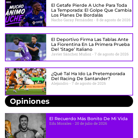
El Getafe Pierde A Uche Para Toda
La Temporada: El Golpe Que Cambia
Los Planes De Bordalás
Nacho Garay Fernández
8 de agosto de 2026
El Deportivo Firma Las Tablas Ante
La Fiorentina En La Primera Prueba
Del ‘stage’ Italiano
Javier Sánchez Muñoz
7 de agosto de 2026
¿Qué Tal Ha Ido La Pretemporada
Del Racing De Santander?
Alejandro
7 de agosto de 2026
Opiniones
El Recuerdo Más Bonito De Mi Vida
Edu Morales
20 de julio de 2026