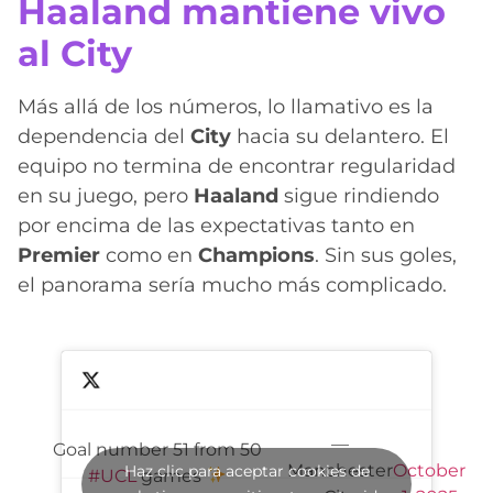
Haaland mantiene vivo
al City
Más allá de los números, lo llamativo es la
dependencia del
City
hacia su delantero. El
equipo no termina de encontrar regularidad
en su juego, pero
Haaland
sigue rindiendo
por encima de las expectativas tanto en
Premier
como en
Champions
. Sin sus goles,
el panorama sería mucho más complicado.
—
Goal number 51 from 50
Manchester
October
Haz clic para aceptar cookies de
#UCL
games