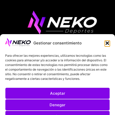
Gestionar consentimiento
ÚLTIMAS NOTICIAS
COMPETICIONES EUROPEAS
Para ofrecer las mejores experiencias, utilizamos tecnologías como las
LA LIGA
MUNDIAL 2026
FÚTBOL INTERNACIONAL
cookies para almacenar y/o acceder a la información del dispositivo. El
consentimiento de estas tecnologías nos permitirá procesar datos como
el comportamiento de navegación o las identificaciones únicas en este
SOBRE NOSOTROS
sitio. No consentir o retirar el consentimiento, puede afectar
negativamente a ciertas características y funciones.
AVISOS LEGALES
POLÍTICA DE PRIVACIDAD
Aceptar
POLÍTICA DE COOKIES
@2025. TODOS LOS DERECHOS RESERVADOS
Denegar
DISEÑADO POR
DARYL STUDIO.