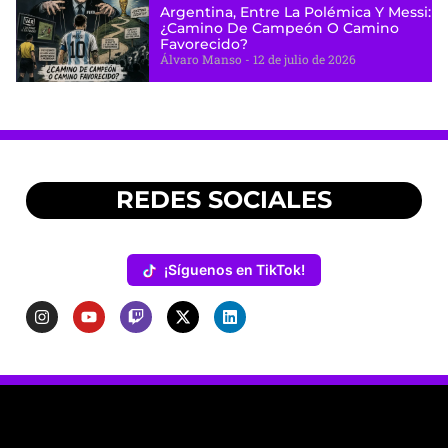
Argentina, Entre La Polémica Y Messi:
¿camino De Campeón O Camino
Favorecido?
Álvaro Manso
12 de julio de 2026
REDES SOCIALES
¡Síguenos en TikTok!