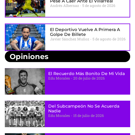
Pese A Caer Ante El Villarreal
Andrés Albernaz
5 de agosto de 2026
El Deportivo Vuelve A Primera A
Golpe De Billete
Javier Sánchez Muñoz
5 de agosto de 2026
Opiniones
El Recuerdo Más Bonito De Mi Vida
Edu Morales
20 de julio de 2026
Del Subcampeón No Se Acuerda
Nadie
Edu Morales
15 de julio de 2026