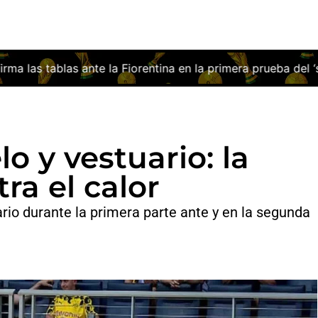
entina en la primera prueba del ‘stage’ italiano
¿Qué tal h
lo y vestuario: la
ra el calor
ario durante la primera parte ante y en la segunda