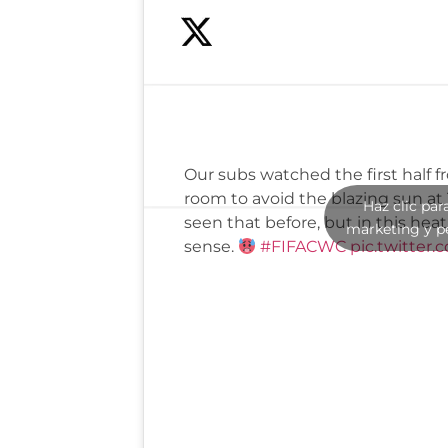
Our subs watched the first half f
room to avoid the blazing sun at
Haz clic par
seen that before, but in this heat
marketing y p
sense.
#FIFACWC
pic.twitter