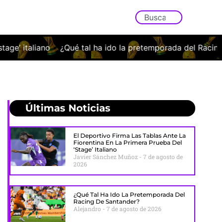
a ido la pretemporada del Racing de Santander?
Los abon
Últimas Noticias
El Deportivo Firma Las Tablas Ante La
Fiorentina En La Primera Prueba Del
‘stage’ Italiano
Javier Sánchez Muñoz
7 de agosto de
2026
¿Qué Tal Ha Ido La Pretemporada Del
Racing De Santander?
Alejandro
7 de agosto de 2026