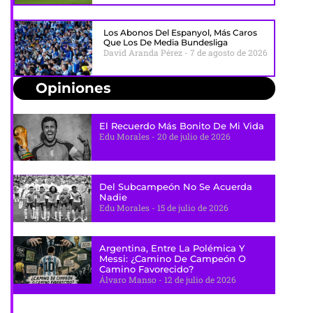
Los Abonos Del Espanyol, Más Caros
Que Los De Media Bundesliga
David Aranda Pérez
7 de agosto de 2026
Opiniones
El Recuerdo Más Bonito De Mi Vida
Edu Morales
20 de julio de 2026
Del Subcampeón No Se Acuerda
Nadie
Edu Morales
15 de julio de 2026
Argentina, Entre La Polémica Y
Messi: ¿camino De Campeón O
Camino Favorecido?
Álvaro Manso
12 de julio de 2026