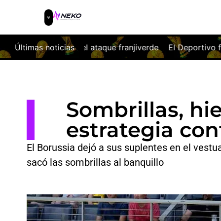
aque franjiverde
Últimas noticias
El Deportivo firma las tablas ante la Fior
Sombrillas, hie
estrategia cont
El Borussia dejó a sus suplentes en el vestu
sacó las sombrillas al banquillo