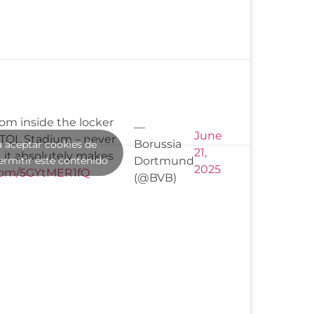
rom inside the locker
—
June
 TQL Stadium – never
Borussia
a aceptar cookies de
21,
, it absolutely makes
ermitir este contenido
Dortmund
2025
.com/5GYtMER1fQ
(@BVB)