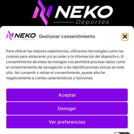
Gestionar consentimiento
ÚLTIMAS NOTICIAS
COMPETICIONES EUROPEAS
Para ofrecer las mejores experiencias, utilizamos tecnologías como las
LA LIGA
MUNDIAL 2026
FÚTBOL INTERNACIONAL
cookies para almacenar y/o acceder a la información del dispositivo. El
consentimiento de estas tecnologías nos permitirá procesar datos como
el comportamiento de navegación o las identificaciones únicas en este
SOBRE NOSOTROS
sitio. No consentir o retirar el consentimiento, puede afectar
negativamente a ciertas características y funciones.
AVISOS LEGALES
POLÍTICA DE PRIVACIDAD
Aceptar
POLÍTICA DE COOKIES
@2025. TODOS LOS DERECHOS RESERVADOS
Denegar
DISEÑADO POR
DARYL STUDIO.
Ver preferencias