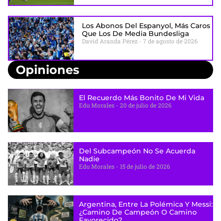
Los Abonos Del Espanyol, Más Caros
Que Los De Media Bundesliga
David Aranda Pérez
7 de agosto de 2026
Opiniones
El Recuerdo Más Bonito De Mi Vida
Edu Morales
20 de julio de 2026
Del Subcampeón No Se Acuerda
Nadie
Edu Morales
15 de julio de 2026
Argentina, Entre La Polémica Y Messi:
¿camino De Campeón O Camino
Favorecido?