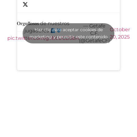
𝐎𝐫𝐠𝐮𝐥𝐥𝐨𝐬𝐨𝐬 de nuestros
— Getafe
October
Haz clic para aceptar cookies de
jugadores
C.F.
marketing y permitir este contenido
20, 2025
pic.twitter.com/g9EcUCD5bA
(@GetafeCF)