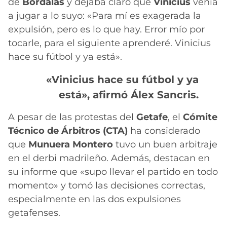
de
Bordalás
y dejaba claro que
Vinicius
venía
a jugar a lo suyo: «Para mí es exagerada la
expulsión, pero es lo que hay. Error mío por
tocarle, para el siguiente aprenderé. Vinicius
hace su fútbol y ya está».
«Vinicius hace su fútbol y ya
está», afirmó Álex Sancris.
A pesar de las protestas del
Getafe
, el
Cómite
Técnico de Árbitros (CTA)
ha considerado
que
Munuera Montero
tuvo un buen arbitraje
en el derbi madrileño. Además, destacan en
su informe que «supo llevar el partido en todo
momento» y tomó las decisiones correctas,
especialmente en las dos expulsiones
getafenses.