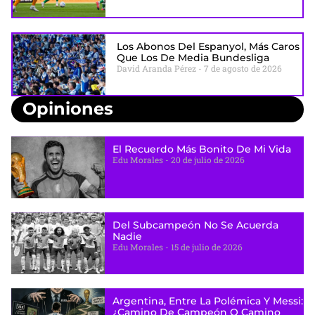
Los Abonos Del Espanyol, Más Caros
Que Los De Media Bundesliga
David Aranda Pérez
7 de agosto de 2026
Opiniones
El Recuerdo Más Bonito De Mi Vida
Edu Morales
20 de julio de 2026
Del Subcampeón No Se Acuerda
Nadie
Edu Morales
15 de julio de 2026
Argentina, Entre La Polémica Y Messi:
¿camino De Campeón O Camino