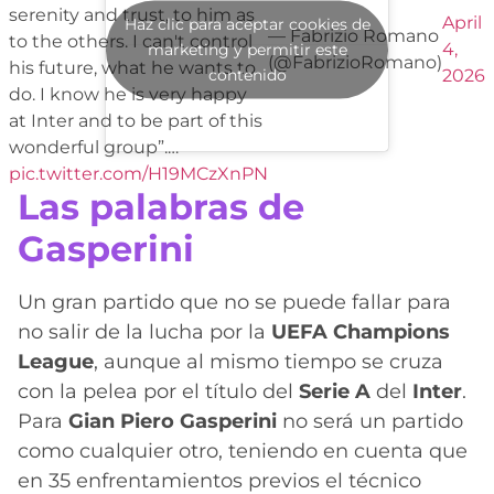
serenity and trust, to him as
April
Haz clic para aceptar cookies de
— Fabrizio Romano
to the others. I can't control
4,
marketing y permitir este
(@FabrizioRomano)
his future, what he wants to
contenido
2026
do. I know he is very happy
at Inter and to be part of this
wonderful group”.…
pic.twitter.com/H19MCzXnPN
Las palabras de
Gasperini
Un gran partido que no se puede fallar para
no salir de la lucha por la
UEFA Champions
League
, aunque al mismo tiempo se cruza
con la pelea por el título del
Serie A
del
Inter
.
Para
Gian Piero Gasperini
no será un partido
como cualquier otro, teniendo en cuenta que
en 35 enfrentamientos previos el técnico