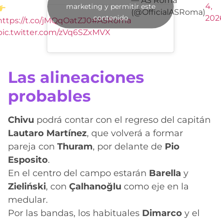
— AS Roma
4,
marketing y permitir este
(@OfficialASRoma)
contenido
202
https://t.co/jMQqOatZJ0
#ASRoma
pic.twitter.com/zVq6SZxMVX
Las alineaciones
probables
Chivu
podrá contar con el regreso del capitán
Lautaro Martínez
, que volverá a formar
pareja con
Thuram
, por delante de
Pio
Esposito
.
En el centro del campo estarán
Barella
y
Zieliński
, con
Çalhanoğlu
como eje en la
medular.
Por las bandas, los habituales
Dimarco
y el