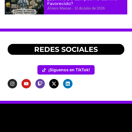
Favorecido?
Álvaro Manso
12 de julio de 2026
REDES SOCIALES
¡Síguenos en TikTok!