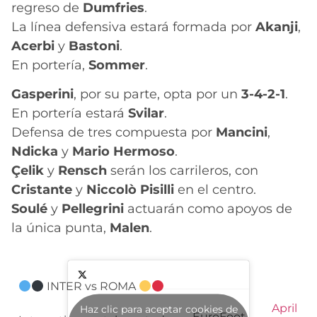
regreso de
Dumfries
.
La línea defensiva estará formada por
Akanji
,
Acerbi
y
Bastoni
.
En portería,
Sommer
.
Gasperini
, por su parte, opta por un
3-4-2-1
.
En portería estará
Svilar
.
Defensa de tres compuesta por
Mancini
,
Ndicka
y
Mario Hermoso
.
Çelik
y
Rensch
serán los carrileros, con
Cristante
y
Niccolò Pisilli
en el centro.
Soulé
y
Pellegrini
actuarán como apoyos de
la única punta,
Malen
.
INTER vs ROMA
April
Haz clic para aceptar cookies de
— EuroFoot