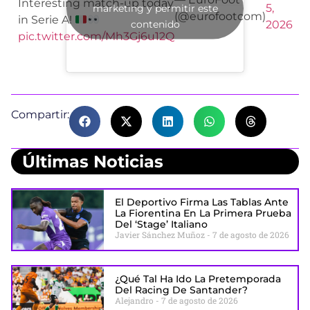
Interesting match-up today
5,
marketing y permitir este
(@eurofootcom)
in Serie A!
contenido
2026
pic.twitter.com/Mh3Gj6u12Q
Compartir:
Últimas Noticias
El Deportivo Firma Las Tablas Ante
La Fiorentina En La Primera Prueba
Del ‘stage’ Italiano
Javier Sánchez Muñoz
7 de agosto de 2026
¿Qué Tal Ha Ido La Pretemporada
Del Racing De Santander?
Alejandro
7 de agosto de 2026