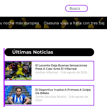
a viaja a Italia con tres bajas y un exigente examen ante e
Últimas Noticias
El Levante Deja Buenas Sensaciones
Pese A Caer Ante El Villarreal
Andrés Albernaz
5 de agosto de 2026
El Deportivo Vuelve A Primera A Golpe
De Billete
Javier Sánchez Muñoz
5 de agosto de
2026