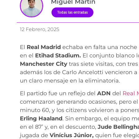
Miguel Martín
Todas las entradas
12 Febrero, 2025
El
Real Madrid
echaba en falta una noche
en el
Etihad Stadium.
El conjunto blanco l
Manchester City
tras siete visitas, con tr
además los de Carlo Ancelotti vencieron a
un claro mensaje en la eliminatoria.
El partido fue un reflejo del
ADN
del
Real 
comenzaron generando ocasiones, pero el 
minuto 60, y los citizens volvieron a pone
Erling Haaland
. Sin embargo, el equipo m
en el 87’ y, en el descuento,
Jude Belling
jugada de
Vinícius Júnior,
quien fue elegi