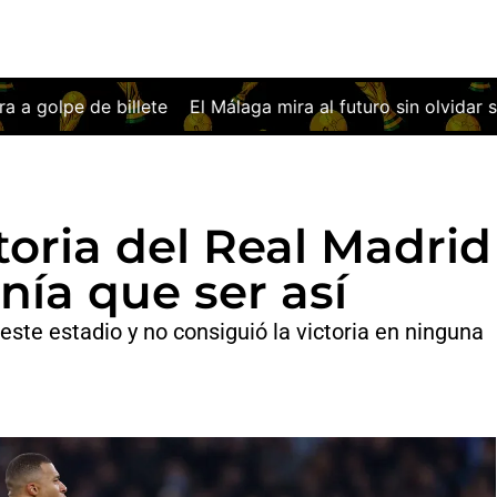
a mira al futuro sin olvidar su noche más europea
Osasun
toria del Real Madrid
nía que ser así
este estadio y no consiguió la victoria en ninguna