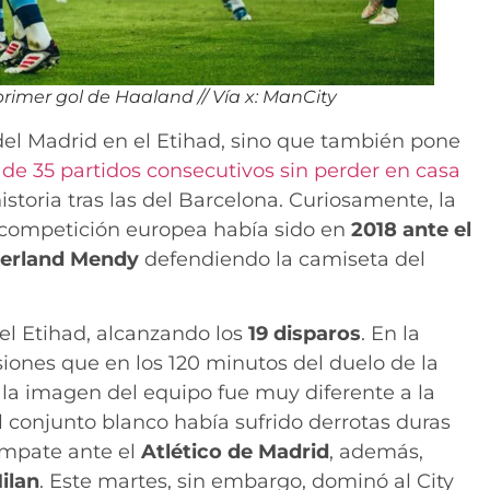
rimer gol de Haaland // Vía x: ManCity
del Madrid en el Etihad, sino que también pone
 de 35 partidos consecutivos sin perder en casa
storia tras las del Barcelona. Curiosamente, la
la competición europea había sido en
2018 ante el
erland Mendy
defendiendo la camiseta del
el Etihad, alcanzando los
19 disparos
. En la
ones que en los 120 minutos del duelo de la
 la imagen del equipo fue muy diferente a la
l conjunto blanco había sufrido derrotas duras
empate ante el
Atlético de Madrid
, además,
ilan
. Este martes, sin embargo, dominó al City