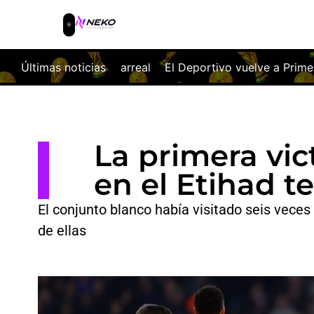
El Deportivo vuelve a Primera a golpe de billete
Últimas noticias
El Málag
La primera vic
en el Etihad te
El conjunto blanco había visitado seis veces 
de ellas