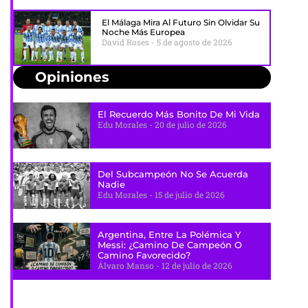
El Málaga Mira Al Futuro Sin Olvidar Su
Noche Más Europea
David Roses
5 de agosto de 2026
Opiniones
El Recuerdo Más Bonito De Mi Vida
Edu Morales
20 de julio de 2026
Del Subcampeón No Se Acuerda
Nadie
Edu Morales
15 de julio de 2026
Argentina, Entre La Polémica Y
Messi: ¿camino De Campeón O
Camino Favorecido?
Álvaro Manso
12 de julio de 2026