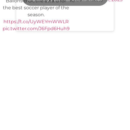
Ballons d’Or, the award for
the best soccer player of the
season.
https://t.co/UyWEYmWWLR
pic.twitter.com/J6Fpd6Huh9