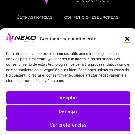
ÚLTIMAS NOTICIAS
COMPETICIONES EUROPEAS
LA LIGA
MUNDIAL 2026
FÚTBOL INTERNACIONAL
Gestionar consentimiento
SOBRE NOSOTROS
Para ofrecer las mejores experiencias, utilizamos tecnologías como las
cookies para almacenar y/o acceder a la información del dispositivo. El
AVISOS LEGALES
POLÍTICA DE PRIVACIDAD
consentimiento de estas tecnologías nos permitirá procesar datos como el
comportamiento de navegación o las identificaciones únicas en este sitio.
POLÍTICA DE COOKIES
No consentir o retirar el consentimiento, puede afectar negativamente a
ciertas características y funciones.
@2025. TODOS LOS DERECHOS RESERVADOS
DISEÑADO POR
DARYL STUDIO.
Aceptar
Denegar
Ver preferencias