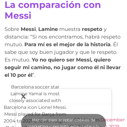
La comparación con
Messi
Sobre
Messi
,
Lamine
muestra
respeto
y
distancia: “Si nos encontramos, habrá respeto
mutuo.
Para mí es el mejor de la historia
. Él
sabe que soy buen jugador y que le respeto.
Es mutuo.
Yo no quiero ser Messi, quiero
seguir mi camino, no jugar como él ni llevar
el 10 por él
”.
Barcelona soccer star
Lamine Yamal is most
closely associated with
Barcelona icon Lionel Messi.
Messi played for Barça from
— 60 Minutes
December
Haz clic para aceptar cookies de
2004 to 2021 and won eight
marketing y permitir este contenido
(@60Minutes)
1, 2025