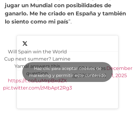
jugar un Mundial con posibilidades de
ganarlo. Me he criado en España y también
lo siento como mi país
”.
Will Spain win the World
Cup next summer? Lamine
Yamal answers this
— 60 Minutes
December
Haz clic para aceptar cookies de
question.
marketing y permitir este contenido
(@60Minutes)
1, 2025
https://t.co/LuMrpBxdZX
pic.twitter.com/zMbApt2Rg3