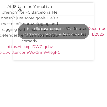
At 18, Lamine Yamal is a
phenom for FC Barcelona. He
doesn’t just score goals. He’s a
master of improv, zigging and
— 60 Minutes
Decembe
Haz clic para aceptar cookies de
zagging with a flair that turns
marketing y permitir este contenido
(@60Minutes)
1, 2025
defenders’ efforts into slapstick
comedy.
https://t.co/ptDWGlqchz
pic.twitter.com/WxGnmWNgPC