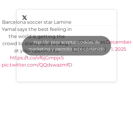
Barcelona soccer star Lamine
Yamal says the best feeling in
the world is getting the
— 60 Minutes
December
Haz clic para aceptar cookies de
crowd to stand up and laugh
marketing y permitir este contenido
(@60Minutes)
1, 2025
at your opponents.
https://t.co/vf6jGmpjxS
pic.twitter.com/QQdswazmfD