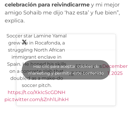
celebración para reivindicarme
y mi mejor
amigo Sohaib me dijo ‘haz esta’ y fue bien”,
explica.
Soccer star Lamine Yamal
grew up in Rocafonda, a
struggling North African
immigrant enclave in
Spain. He honed his skills
— 60 Minutes
December
Haz clic para aceptar cookies de
on a concrete slab that
marketing y permitir este contenido
(@60Minutes)
1, 2025
doubled as a make-do
soccer pitch.
https://t.co/XkIcScGDNH
pic.twitter.com/sZnh1LihkH