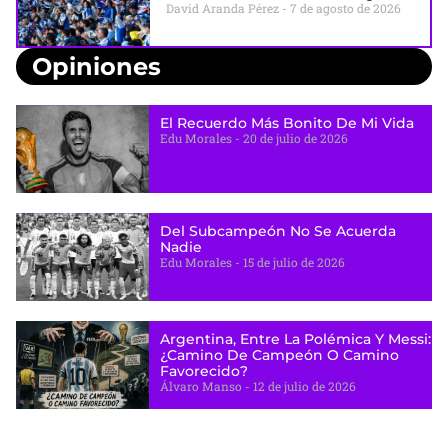
David Aranda Pérez
7 de agosto de 2026
Opiniones
El Recuerdo Más Bonito De Mi Vida
Edu Morales
20 de julio de 2026
Del Subcampeón No Se Acuerda
Nadie
Edu Morales
15 de julio de 2026
Argentina, Entre La Polémica Y Messi:
¿camino De Campeón O Camino
Favorecido?
Álvaro Manso
12 de julio de 2026