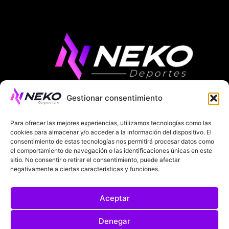
Gestionar consentimiento
ÚLTIMAS NOTICIAS
COMPETICIONES EUROPEAS
Para ofrecer las mejores experiencias, utilizamos tecnologías como las
LA LIGA
MUNDIAL 2026
FÚTBOL INTERNACIONAL
cookies para almacenar y/o acceder a la información del dispositivo. El
consentimiento de estas tecnologías nos permitirá procesar datos como
el comportamiento de navegación o las identificaciones únicas en este
SOBRE NOSOTROS
sitio. No consentir o retirar el consentimiento, puede afectar
negativamente a ciertas características y funciones.
AVISOS LEGALES
POLÍTICA DE PRIVACIDAD
Aceptar
POLÍTICA DE COOKIES
@2025. TODOS LOS DERECHOS RESERVADOS
Denegar
DISEÑADO POR
DARYL STUDIO.