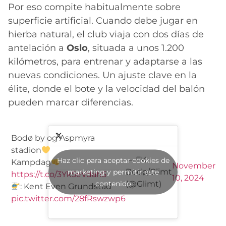
Por eso compite habitualmente sobre
superficie artificial. Cuando debe jugar en
hierba natural, el club viaja con dos días de
antelación a
Oslo
, situada a unos 1.200
kilómetros, para entrenar y adaptarse a las
nuevas condiciones. Un ajuste clave en la
élite, donde el bote y la velocidad del balón
pueden marcar diferencias.
Bodø by og Aspmyra
stadion
— FK
Haz clic para aceptar cookies de
Kampdag
November
Bodø/Glimt
marketing y permitir este
https://t.co/3Yk5eVdah5
10, 2024
contenido
(@Glimt)
: Kent Even Grundstad
pic.twitter.com/28fRswzwp6