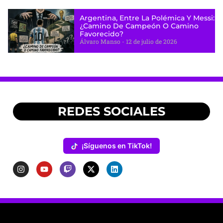
Argentina, Entre La Polémica Y Messi:
¿camino De Campeón O Camino
Favorecido?
Álvaro Manso
12 de julio de 2026
REDES SOCIALES
¡Síguenos en TikTok!