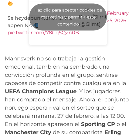
— FK
Haz clic para aceptar cookies de
February
Bodø/Glimt
marketing y permitir este
Se høydepunktene i Glimt-
25, 2026
contenido
(@Glimt)
appen NÅ
pic.twitter.com/Y8Gq5QZn0B
Mannsverk no solo trabaja la gestión
emocional, también ha sembrado una
convicción profunda en el grupo, sentirse
capaces de competir contra cualquiera en la
UEFA Champions League
. Y los jugadores
han comprado el mensaje. Ahora, el conjunto
noruego espera rival en el sorteo que se
celebrará mañana, 27 de febrero, a las 12:00.
En el horizonte aparecen el
Sporting CP
o el
Manchester City
de su compatriota
Erling