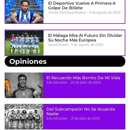
El Deportivo Vuelve A Primera A
Golpe De Billete
Javier Sánchez Muñoz
5 de agosto de 2026
El Málaga Mira Al Futuro Sin Olvidar
Su Noche Más Europea
David Roses
5 de agosto de 2026
Opiniones
El Recuerdo Más Bonito De Mi Vida
Edu Morales
20 de julio de 2026
Del Subcampeón No Se Acuerda
Nadie
Edu Morales
15 de julio de 2026