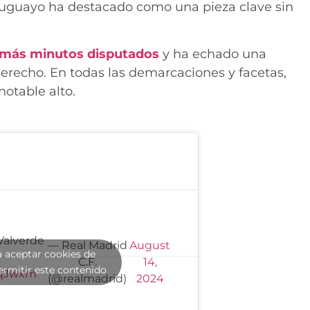
ruguayo ha destacado como una pieza clave sin
n más minutos disputados
y ha echado una
derecho. En todas las demarcaciones y facetas,
otable alto.
Valverde
— Real Madrid
August
a aceptar cookies de
C.F.
14,
ermitir este contenido
XqJwxm
(@realmadrid)
2024