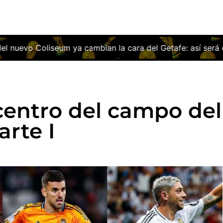
 la cara del Getafe: así será el estadio que ilusiona a tod
centro del campo del
arte I