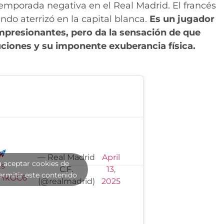
porada negativa en el Real Madrid. El francés
o aterrizó en la capital blanca.
Es un jugador
impresionantes, pero da la sensación de que
uciones y su imponente exuberancia física.
— Real Madrid
April
a aceptar cookies de
ts
C.F.
13,
ermitir este contenido
O8HkOC6
(@realmadrid)
2025