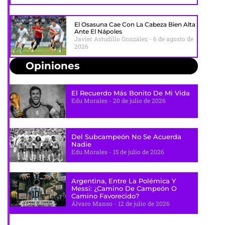
El Osasuna Cae Con La Cabeza Bien Alta
Ante El Nápoles
Javier Astudillo González
6 de agosto de
2026
Opiniones
El Recuerdo Más Bonito De Mi Vida
Edu Morales
20 de julio de 2026
Del Subcampeón No Se Acuerda
Nadie
Edu Morales
15 de julio de 2026
Argentina, Entre La Polémica Y
Messi: ¿camino De Campeón O
Camino Favorecido?
Álvaro Manso
12 de julio de 2026