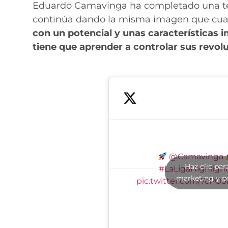
Eduardo Camavinga ha completado una tem
continúa dando la misma imagen que cuand
con un potencial y unas características 
tiene que aprender a controlar sus revol
@Camavinga
Haz clic par
#LaLigaHighligh
marketing y p
pic.twitter.com/7cP