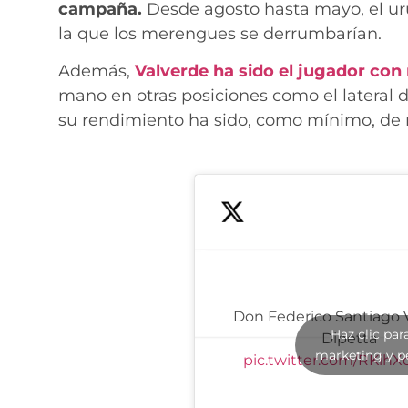
campaña.
Desde agosto hasta mayo, el u
la que los merengues se derrumbarían.
Además,
Valverde ha sido el jugador co
mano en otras posiciones como el lateral 
su rendimiento ha sido, como mínimo, de n
Don Federico Santiago 
Haz clic par
Dipetta
marketing y p
pic.twitter.com/RKih