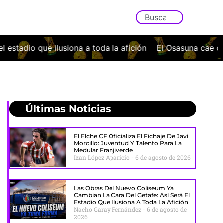
a la afición
El Osasuna cae con la cabeza bien alta ante 
Últimas Noticias
El Elche CF Oficializa El Fichaje De Javi
Morcillo: Juventud Y Talento Para La
Medular Franjiverde
Izan López Aparicio
6 de agosto de 2026
Las Obras Del Nuevo Coliseum Ya
Cambian La Cara Del Getafe: Así Será El
Estadio Que Ilusiona A Toda La Afición
Nacho Garay Fernández
6 de agosto de
2026