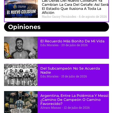
Las Obras Del Nuevo Coliseum Ya
Cambian La Cara Del Getafe: Así Será
El Estadio Que Ilusiona A Toda La
Afición
Nacho Garay Fernández
6 de agosto de 2026
Opiniones
El Recuerdo Más Bonito De Mi Vida
Edu Morales
20 de julio de 2026
Del Subcampeón No Se Acuerda
Nadie
Edu Morales
15 de julio de 2026
Argentina, Entre La Polémica Y Messi:
¿camino De Campeón O Camino
Favorecido?
Álvaro Manso
12 de julio de 2026