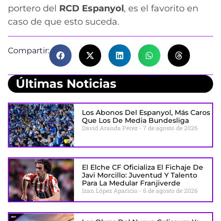
portero del
RCD Espanyol
, es el favorito en
caso de que esto suceda.
Compartir:
Últimas Noticias
Los Abonos Del Espanyol, Más Caros
Que Los De Media Bundesliga
David Aranda Pérez
7 de agosto de 2026
El Elche CF Oficializa El Fichaje De
Javi Morcillo: Juventud Y Talento
Para La Medular Franjiverde
Izan López Aparicio
6 de agosto de 2026