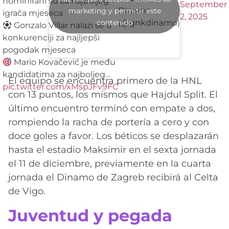
nominirani su za najboljeg
September
Dinamo
marketing y permitir este
igrača mjeseca
2, 2025
contenido
(@gnkdinamo)
Gonzalo Villar nalazi se u
konkurenciji za najljepši
pogodak mjeseca
Mario Kovačević je među
kandidatima za najboljeg…
El equipo se encuentra primero de la HNL
pic.twitter.com/xMspJFv9FC
con 13 puntos, los mismos que Hajdul Split. El
último encuentro terminó con empate a dos,
rompiendo la racha de portería a cero y con
doce goles a favor. Los béticos se desplazarán
hasta el estadio Maksimir en el sexta jornada
el 11 de diciembre, previamente en la cuarta
jornada el Dinamo de Zagreb recibirá al Celta
de Vigo.
Juventud y pegada