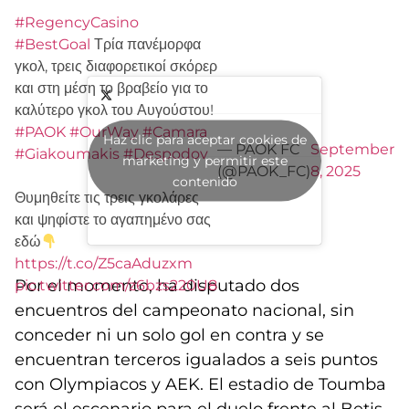
#RegencyCasino
#BestGoal
Τρία πανέμορφα
γκολ, τρεις διαφορετικοί σκόρερ
και στη μέση το βραβείο για το
καλύτερο γκολ του Αυγούστου!
#PAOK
#OurWay
#Camara
Haz clic para aceptar cookies de
— PAOK FC
September
#Giakoumakis
#Despodov
marketing y permitir este
(@PAOK_FC)
8, 2025
contenido
Θυμηθείτε τις τρεις γκολάρες
και ψηφίστε το αγαπημένο σας
εδώ
https://t.co/Z5caAduzxm
Por el momento, ha disputado dos
pic.twitter.com/z6bzs220U8
encuentros del campeonato nacional, sin
conceder
ni un solo gol en contra y se
encuentran terceros igualados a seis puntos
con Olympiacos y AEK. El estadio de Toumba