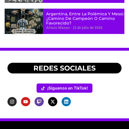
Argentina, Entre La Polémica Y Messi:
¿camino De Campeón O Camino
Favorecido?
Álvaro Manso
12 de julio de 2026
REDES SOCIALES
¡Síguenos en TikTok!