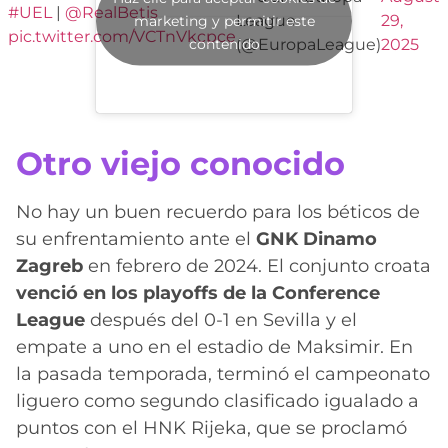
#UEL
|
@RealBetis
League
29,
marketing y permitir este
pic.twitter.com/VCTnVkcpce
contenido
(@EuropaLeague)
2025
Otro viejo conocido
No hay un buen recuerdo para los béticos de
su enfrentamiento ante el
GNK Dinamo
Zagreb
en febrero de 2024. El conjunto croata
venció en los playoffs de la Conference
League
después del 0-1 en Sevilla y el
empate a uno en el estadio de Maksimir. En
la pasada temporada, terminó el campeonato
liguero como segundo clasificado igualado a
puntos con el HNK Rijeka, que se proclamó