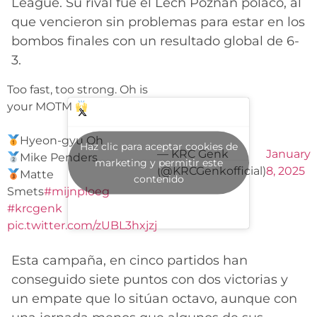
League. Su rival fue el Lech Poznan polaco, al
que vencieron sin problemas para estar en los
bombos finales con un resultado global de 6-
3.
Too fast, too strong. Oh is
your MOTM
Hyeon-gyu Oh
Haz clic para aceptar cookies de
— KRC Genk
January
Mike Penders
marketing y permitir este
(@KRCGenkofficial)
8, 2025
Matte
contenido
Smets
#mijnploeg
#krcgenk
pic.twitter.com/zUBL3hxjzj
Esta campaña, en cinco partidos han
conseguido siete puntos con dos victorias y
un empate que lo sitúan octavo, aunque con