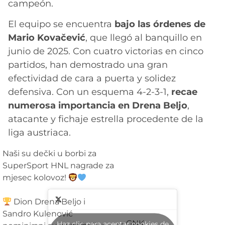
campeón.
El equipo se encuentra
bajo las órdenes de
Mario Kovačević
, que llegó al banquillo en
junio de 2025. Con cuatro victorias en cinco
partidos, han demostrado una gran
efectividad de cara a puerta y solidez
defensiva. Con un esquema 4-2-3-1,
recae
numerosa importancia en Drena Beljo
,
atacante y fichaje estrella procedente de la
liga austriaca.
Naši su dečki u borbi za
SuperSport HNL nagrade za
mjesec kolovoz!
Dion Drena Beljo i
Sandro Kulenović
— GNK
Haz clic para aceptar cookies de