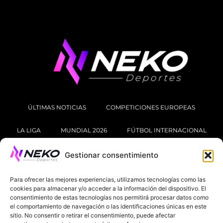
ÚLTIMAS NOTICIAS
COMPETICIONES EUROPEAS
LA LIGA
MUNDIAL 2026
FÚTBOL INTERNACIONAL
SOBRE NOSOTROS
Gestionar consentimiento
AVISOS LEGALES
POLÍTICA DE PRIVACIDAD
Para ofrecer las mejores experiencias, utilizamos tecnologías como las
cookies para almacenar y/o acceder a la información del dispositivo. El
consentimiento de estas tecnologías nos permitirá procesar datos como
POLÍTICA DE COOKIES
el comportamiento de navegación o las identificaciones únicas en este
@2025. TODOS LOS DERECHOS RESERVADOS
sitio. No consentir o retirar el consentimiento, puede afectar