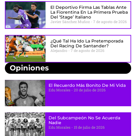
El Deportivo Firma Las Tablas Ante
La Fiorentina En La Primera Prueba
Del ‘stage’ Italiano
Javier Sánchez Muñoz
7 de agosto de 2026
¿Qué Tal Ha Ido La Pretemporada
Del Racing De Santander?
Alejandro
7 de agosto de 2026
Opiniones
El Recuerdo Más Bonito De Mi Vida
Edu Morales
20 de julio de 2026
Del Subcampeón No Se Acuerda
Nadie
Edu Morales
15 de julio de 2026