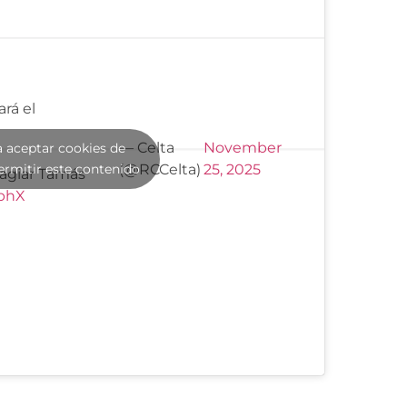
rá el
— Celta
November
a aceptar cookies de
ermitir este contenido
(@RCCelta)
25, 2025
magiar Tamás
nphX