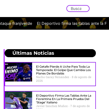
ivo firma las tablas ante la Fiorentina en la primera prueba 
Últimas Noticias
El Getafe Pierde A Uche Para Toda La
Temporada: El Golpe Que Cambia Los
Planes De Bordalás
Nacho Garay Fernández
8 de agosto de
2026
El Deportivo Firma Las Tablas Ante La
Fiorentina En La Primera Prueba Del
‘stage’ Italiano
Javier Sánchez Muñoz
7 de agosto de