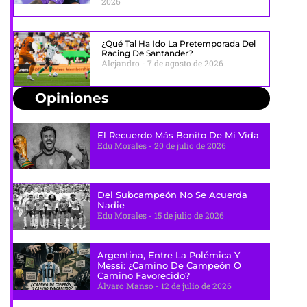
2026
¿Qué Tal Ha Ido La Pretemporada Del
Racing De Santander?
Alejandro
7 de agosto de 2026
Opiniones
El Recuerdo Más Bonito De Mi Vida
Edu Morales
20 de julio de 2026
Del Subcampeón No Se Acuerda
Nadie
Edu Morales
15 de julio de 2026
Argentina, Entre La Polémica Y
Messi: ¿camino De Campeón O
Camino Favorecido?
Álvaro Manso
12 de julio de 2026