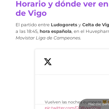
Horario y dónde ver en
de Vigo
El partido entre
Ludogorets
y
Celta de Vi
a las 18:45,
hora española
, en el Huvepha
Movistar Liga de Campeones.
Vuelven las noches europeas
Haz clic par
pic.twitter.com/GQ8VxeP7iW