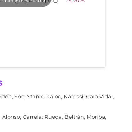
ermitir este contenido
(@BryanZaragoza_)
25, 2025
s
don, Son; Stanić, Kaloč, Naressi; Caio Vidal,
 Alonso, Carreia; Rueda, Beltrán, Moriba,