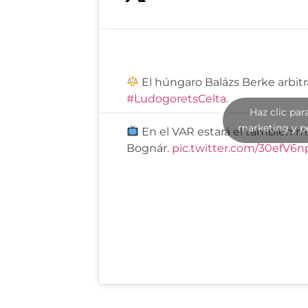
El húngaro Balázs Berke arbitra
#LudogoretsCelta
.
Haz clic par
marketing y p
En el VAR estará el también 
Bognár.
pic.twitter.com/30efV6