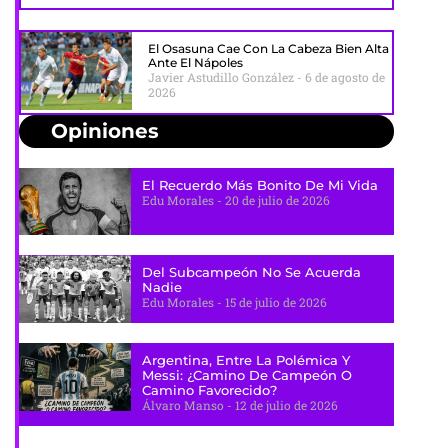
El Osasuna Cae Con La Cabeza Bien Alta
Ante El Nápoles
Javier Astudillo González
6 de agosto de
2026
Opiniones
El Recuerdo Más Bonito De Mi Vida
Edu Morales
20 de julio de 2026
Del Subcampeón No Se Acuerda
Nadie
Edu Morales
15 de julio de 2026
Argentina, Entre La Polémica Y
Messi: ¿camino De Campeón O
Camino Favorecido?
Álvaro Manso
12 de julio de 2026