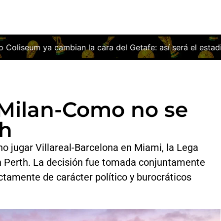
la cara del Getafe: así será el estadio que ilusiona a toda 
 Milan-Como no se
th
no jugar Villareal-Barcelona en Miami, la Lega
 Perth. La decisión fue tomada conjuntamente
ictamente de carácter político y burocráticos