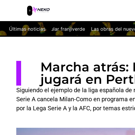
dular franjiverde
Últimas noticias
Las obras del nuevo Coliseum ya cambian 
Marcha atrás:
jugará en Per
Siguiendo el ejemplo de la liga española de 
Serie A cancela Milan-Como en programa en
por la Lega Serie A y la AFC, por temas estr