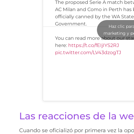
The proposed Serie A match be
AC Milan and Como in Perth has
officially canned by the WA State
Government.
Haz clic par
marketing y p
You can read more about our st
here:
https://t.co/fEIjIYS2RJ
pic.twitter.com/LV43dzogTJ
Las reacciones de la w
Cuando se oficializó por primera vez la op