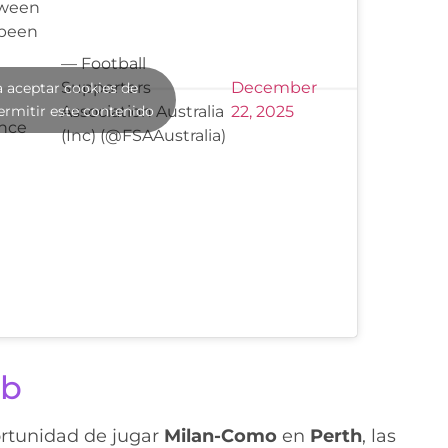
tween
 been
— Football
Supporters
December
a aceptar cookies de
ermitir este contenido
Association Australia
22, 2025
ance
(Inc) (@FSAAustralia)
eb
ortunidad de jugar
Milan-Como
en
Perth
, las