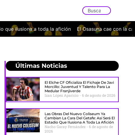
la afición
El Osasuna cae con la cabeza bien alta ante e
Últimas Noticias
El Elche CF Oficializa El Fichaje De Javi
Morcillo: Juventud Y Talento Para La
Medular Franjiverde
Izan López Aparicio
6 de agosto de 2026
Las Obras Del Nuevo Coliseum Ya
Cambian La Cara Del Getafe: Así Será El
Estadio Que Ilusiona A Toda La Afición
Nacho Garay Fernández
6 de agosto de
2026