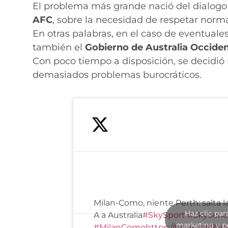
El problema más grande nació del dialogo
AFC
, sobre la necesidad de respetar norm
En otras palabras, en el caso de eventuale
también el
Gobierno de Australia Occiden
Con poco tiempo a disposición, se decidió
demasiados problemas burocráticos.
Milan-Como, niente Perth: salta la
Haz clic par
A a Australia
#SkySport
#SkySeri
marketing y p
#MilanComo
https://t.co/QWfBM