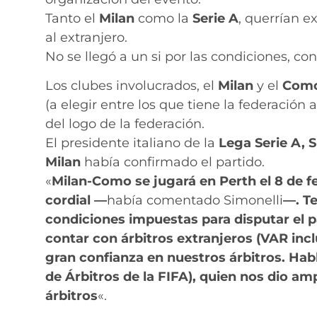
Tanto el
Milan
como la
Serie A
, querrían e
al extranjero.
No se llegó a un si por las condiciones, co
Los clubes involucrados, el
Milan
y el
Com
(a elegir entre los que tiene la federación 
del logo de la federación.
El presidente italiano de la
Lega Serie A,
S
Milan
había confirmado el partido.
«
Milan-Como se jugará en Perth el 8 de f
cordial —
había comentado Simonelli
—. T
condiciones impuestas para disputar el p
contar con árbitros extranjeros (VAR inc
gran confianza en nuestros árbitros. Hab
de Árbitros de la FIFA), quien nos dio amp
árbitros
«.