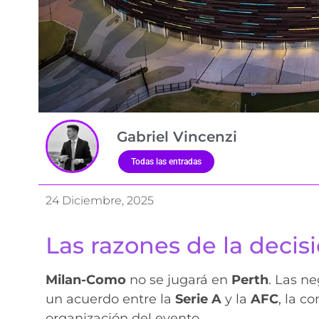
Gabriel Vincenzi
Todas las entradas
24 Diciembre, 2025
Las razones de la decis
Milan-Como
no se jugará en
Perth
. Las n
un acuerdo entre la
Serie A
y la
AFC
, la c
organización del evento.