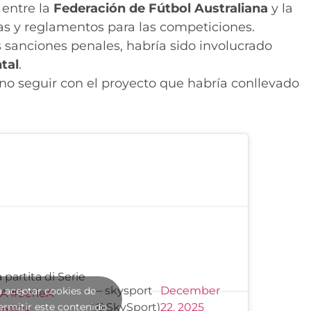
 entre la
Federación de Fútbol Australiana
y la
as y reglamentos para las competiciones.
s sanciones penales, habría sido involucrado
tal
.
 no seguir con el proyecto que habría conllevado
 partita di Serie
— skysport
December
a aceptar cookies de
eA
#SerieA
ermitir este contenido
(@SkySport)
22, 2025
6nTQk