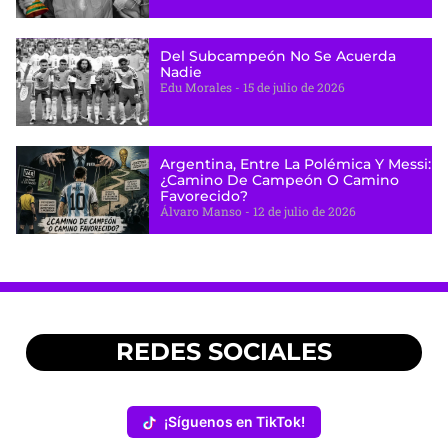
Del Subcampeón No Se Acuerda
Nadie
Edu Morales
15 de julio de 2026
Argentina, Entre La Polémica Y Messi:
¿camino De Campeón O Camino
Favorecido?
Álvaro Manso
12 de julio de 2026
REDES SOCIALES
¡Síguenos en TikTok!