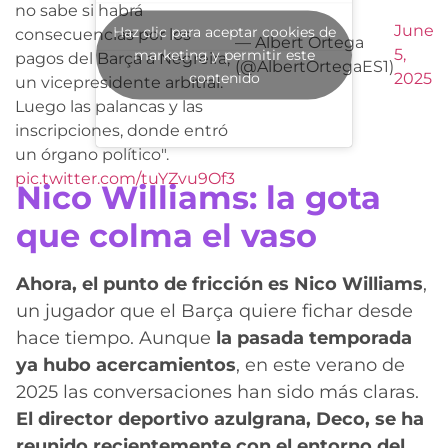
no sabe si habrá
June
Haz clic para aceptar cookies de
consecuencias por los
— Albert Ortega
5,
marketing y permitir este
pagos del Barça a Negreira,
(@AlbertOrtegaES1)
contenido
2025
un vicepresidente arbitral.
Luego las palancas y las
inscripciones, donde entró
un órgano político".
pic.twitter.com/tuYZvu9Of3
Nico Williams: la gota
que colma el vaso
Ahora, el punto de fricción es Nico Williams
,
un jugador que el Barça quiere fichar desde
hace tiempo. Aunque
la pasada temporada
ya hubo acercamientos
, en este verano de
2025 las conversaciones han sido más claras.
El director deportivo azulgrana, Deco, se ha
reunido recientemente con el entorno del