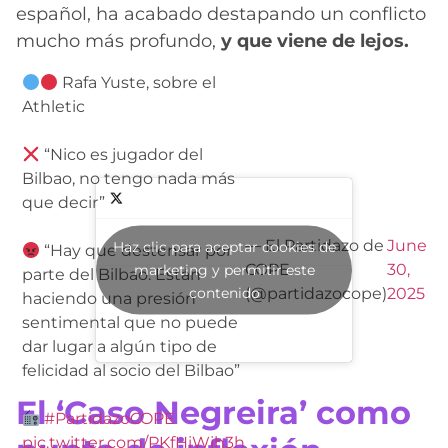
español, ha acabado destapando un conflicto
mucho más profundo,
y que viene de lejos.
Rafa Yuste, sobre el
Athletic
“Nico es jugador del
Bilbao, no tengo nada más
que decir”
— El Partidazo de
June
Haz clic para aceptar cookies de
“Hay que destensar por
COPE
30,
marketing y permitir este
parte del Bilbao. Están
contenido
(@partidazocope)
2025
haciendo una presión
sentimental que no puede
dar lugar a algún tipo de
felicidad al socio del Bilbao”
El ‘Caso Negreira’ como
#PartidazoCOPE
pic.twitter.com/PKfHiWjh3h