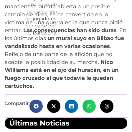
capacidad de
mantiene la puerta abierta a un posible
incorporación
cambio de aires, se ha convertido en la
de jugadores
víctima de una guerra en la que nunca pidió
por parte del
entrar.
Las consecuencias han sido duras
. En
FC Barcelona.
los últimos días
un mural suyo en Bilbao fue
vandalizado hasta en varias ocasiones
.
Reflejo de una parte de la afición que no
acepta la posibilidad de su marcha.
Nico
Williams está en el ojo del huracán, en un
fuego cruzado al que todavía le quedan
cartuchos.
Compartir:
Últimas Noticias