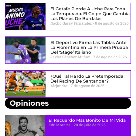
El Getafe Pierde A Uche Para Toda
La Temporada: El Golpe Que Cambia
Los Planes De Bordalás
Nacho Garay Fernández
8 de agosto de 2026
El Deportivo Firma Las Tablas Ante
La Fiorentina En La Primera Prueba
Del ‘stage’ Italiano
Javier Sánchez Muñoz
7 de agosto de 2026
¿Qué Tal Ha Ido La Pretemporada
Del Racing De Santander?
Alejandro
7 de agosto de 2026
Opiniones
El Recuerdo Más Bonito De Mi Vida
Edu Morales
20 de julio de 2026