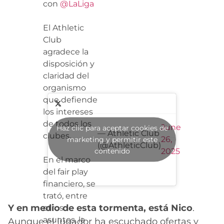
con
@LaLiga
El Athletic
Club
agradece la
disposición y
claridad del
organismo
que defiende
los intereses
de todos los
June
Haz clic para aceptar cookies de
— Athletic Club
clubes.
26,
marketing y permitir este
(@AthleticClub)
contenido
2025
En el marco
del fair play
financiero, se
trató, entre
Y en medio de esta tormenta, está Nico
.
otros
asuntos, la
Aunque el jugador ha escuchado ofertas y