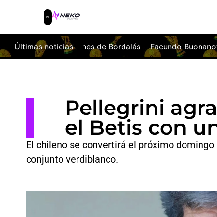
e Bordalás
Últimas noticias
Facundo Buonanotte, nuevo fichaje del Elche C
Pellegrini agr
el Betis con u
El chileno se convertirá el próximo domingo 
conjunto verdiblanco.