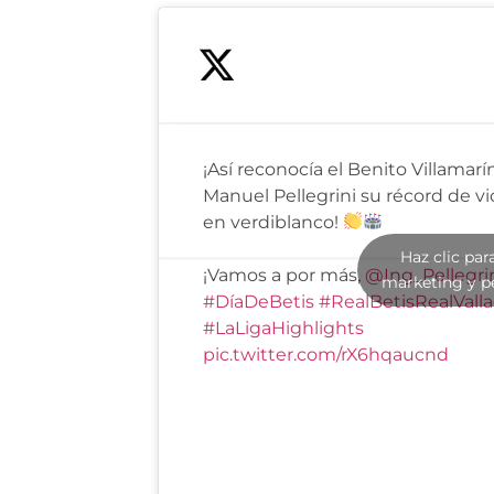
¡Así reconocía el Benito Villamarí
Manuel Pellegrini su récord de vi
en verdiblanco!
Haz clic par
¡Vamos a por más,
@Ing_Pellegri
marketing y p
#DíaDeBetis
#RealBetisRealValla
#LaLigaHighlights
pic.twitter.com/rX6hqaucnd