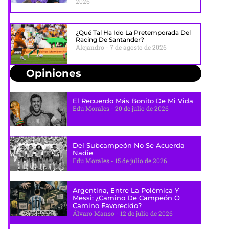
2026
¿Qué Tal Ha Ido La Pretemporada Del
Racing De Santander?
Alejandro
7 de agosto de 2026
Opiniones
El Recuerdo Más Bonito De Mi Vida
Edu Morales
20 de julio de 2026
Del Subcampeón No Se Acuerda
Nadie
Edu Morales
15 de julio de 2026
Argentina, Entre La Polémica Y
Messi: ¿camino De Campeón O
Camino Favorecido?
Álvaro Manso
12 de julio de 2026