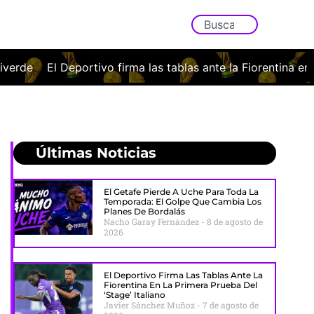
las tablas ante la Fiorentina en la primera prueba del ‘stage’
Últimas Noticias
El Getafe Pierde A Uche Para Toda La
Temporada: El Golpe Que Cambia Los
Planes De Bordalás
Nacho Garay Fernández
8 de agosto de
2026
El Deportivo Firma Las Tablas Ante La
Fiorentina En La Primera Prueba Del
‘stage’ Italiano
Javier Sánchez Muñoz
7 de agosto de