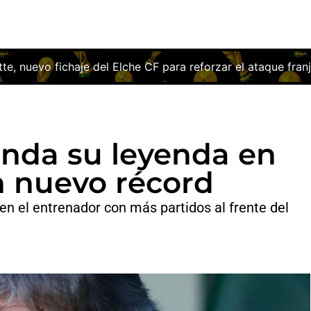
F para reforzar el ataque franjiverde
El Deportivo firma 
anda su leyenda en
n nuevo récord
en el entrenador con más partidos al frente del