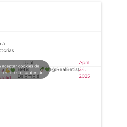
n a
ctorias
— Real
April
a aceptar cookies de
Betis
(@RealBetis)
24,
ni
!
ermitir este contenido
Balompié
2025
dolid