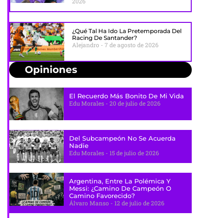
2026
¿Qué Tal Ha Ido La Pretemporada Del
Racing De Santander?
Alejandro
7 de agosto de 2026
Opiniones
El Recuerdo Más Bonito De Mi Vida
Edu Morales
20 de julio de 2026
Del Subcampeón No Se Acuerda
Nadie
Edu Morales
15 de julio de 2026
Argentina, Entre La Polémica Y
Messi: ¿camino De Campeón O
Camino Favorecido?
Álvaro Manso
12 de julio de 2026