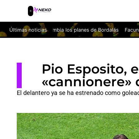
 los planes de Bordalás
Últimas noticias
Facundo Buonanotte, nuevo fichaj
Pio Esposito, 
«cannionere» d
El delantero ya se ha estrenado como golea