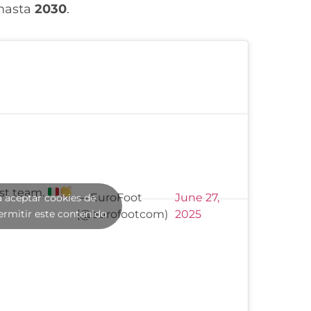
 hasta
2030
.
rst team.
— EuroFoot
June 27,
a aceptar cookies de
ermitir este contenido
(@eurofootcom)
2025