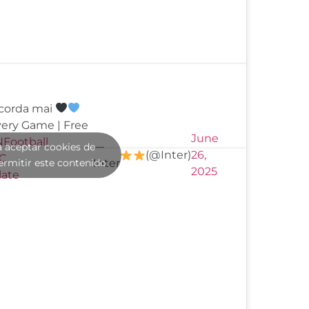
 scorda mai
Every Game | Free
June
Football
—
a aceptar cookies de
(@Inter)
26,
C
ermitir este contenido
Inter
2025
late