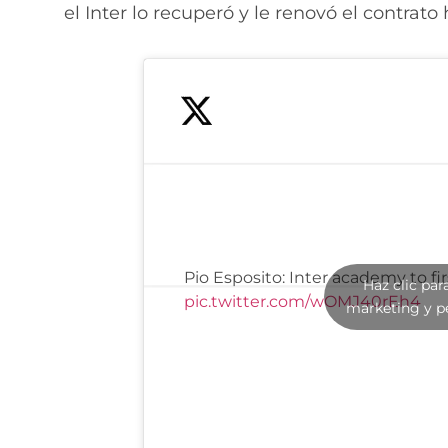
el Inter lo recuperó y le renovó el contrato
Pio Esposito: Inter academy to fi
Haz clic par
pic.twitter.com/wOMJ40rEh4
marketing y p