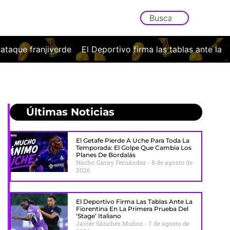
ortivo firma las tablas ante la Fiorentina en la primera prue
Últimas Noticias
El Getafe Pierde A Uche Para Toda La
Temporada: El Golpe Que Cambia Los
Planes De Bordalás
Nacho Garay Fernández
8 de agosto de
2026
El Deportivo Firma Las Tablas Ante La
Fiorentina En La Primera Prueba Del
‘stage’ Italiano
Javier Sánchez Muñoz
7 de agosto de