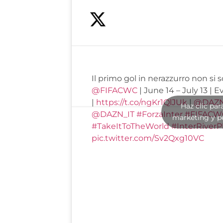
Il primo gol in nerazzurro non si
@FIFACWC
| June 14 – July 13 | 
|
https://t.co/ngKr1QlJUk
|
@DAZN
Haz clic par
@DAZN_IT
#ForzaInter
#FIFACW
marketing y p
#TakeItToTheWorld
#InterRiverP
pic.twitter.com/Sv2Qxg10VC