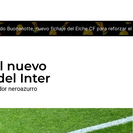
e del Elche CF para reforzar el ataque franjiverde
El Dep
el nuevo
el Inter
dor neroazurro