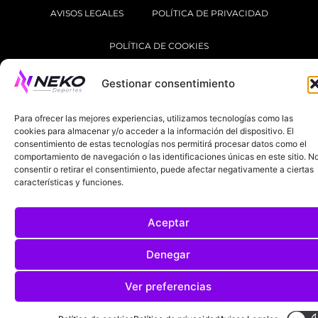
AVISOS LEGALES
POLÍTICA DE PRIVACIDAD
POLÍTICA DE COOKIES
@2025. TODOS LOS DERECHOS RESERVADOS
Gestionar consentimiento
DISEÑADO POR
DARYL STUDIO.
Para ofrecer las mejores experiencias, utilizamos tecnologías como las
cookies para almacenar y/o acceder a la información del dispositivo. El
consentimiento de estas tecnologías nos permitirá procesar datos como el
comportamiento de navegación o las identificaciones únicas en este sitio. N
consentir o retirar el consentimiento, puede afectar negativamente a ciertas
características y funciones.
Aceptar
Denegar
Ver preferencias