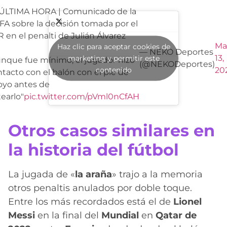
ÚLTIMA HORA | Comunicado de la
A sobre la decisión tomada por el
 en el penalti de Julián Álvarez
Ma
Haz clic para aceptar cookies de
— NEKO Deportes
13,
marketing y permitir este
nque fue mínimo, el jugador hizo
(@NEKODeportes)
contenido
20
tacto con el balón con el pie de
oyo antes de
earlo"
pic.twitter.com/pVml0nCfAH
Otros casos similares en
la historia del fútbol
La jugada de «
la araña
» trajo a la memoria
otros penaltis anulados por doble toque.
Entre los más recordados está el de
Lionel
Messi
en la final del
Mundial
en
Qatar de