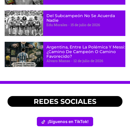
Del Subcampeón No Se Acuerda
Nadie
Edu Morales
15 de julio de 2026
Argentina, Entre La Polémica Y Messi:
¿camino De Campeón O Camino
Favorecido?
Álvaro Manso
12 de julio de 2026
REDES SOCIALES
¡Síguenos en TikTok!