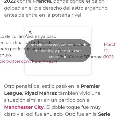
2022
contra
Francia
, donde donde el balón
golpeó en el pie derecho del astro argentino
antes de entra en la porteria rival
Lo de Julián Álvarez ya pasó
en una final de un Mundial
— CD Ciudad De
Marc
Haz clic para aceptar cookies de
pero por lo que sea no se
Zamora
12,
marketing y permitir este
anuló.
contenido
(@CdCiudadDZamora)
2025
pic.twitter.com/kqhFXReJVr
Otro penalti del estilo pasó en la
Premier
League
,
Riyad Mahrez
también vivió una
situación similar en un partido con el
Manchester City
. El doble toque fue muy
claro y el gol fue anulado. Otro fue en la
Serie