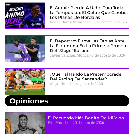
El Getafe Pierde A Uche Para Toda
La Temporada: El Golpe Que Cambia
Los Planes De Bordalás
Nacho Garay Fernández
8 de agosto de 2026
El Deportivo Firma Las Tablas Ante
La Fiorentina En La Primera Prueba
Del ‘stage’ Italiano
Javier Sánchez Muñoz
7 de agosto de 2026
¿Qué Tal Ha Ido La Pretemporada
Del Racing De Santander?
Alejandro
7 de agosto de 2026
Opiniones
El Recuerdo Más Bonito De Mi Vida
Edu Morales
20 de julio de 2026