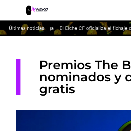
esliga
Últimas noticias
El Elche CF oficializa el fichaje de Javi Morcillo: 
Premios The B
nominados y d
gratis