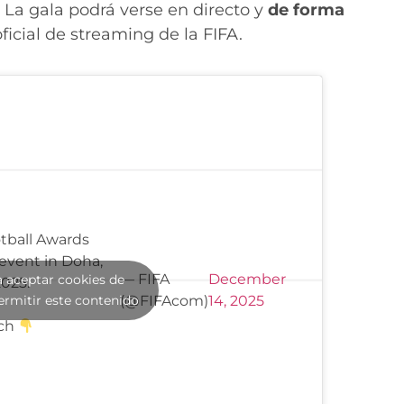
. La gala podrá verse en directo y
de forma
oficial de streaming de la FIFA.
tball Awards
 event in Doha,
— FIFA
December
a aceptar cookies de
025.
ermitir este contenido
(@FIFAcom)
14, 2025
tch