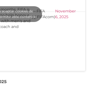
months, FIFA is
— FIFA
November
a aceptar cookies de
y to help honour
ermitir este contenido
(@FIFAcom)
6, 2025
 with men's and
 coach and
025