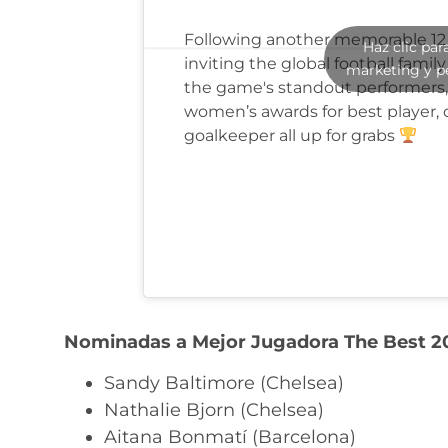
Following another memorable 12 
Haz clic par
inviting the global football famil
marketing y p
the game's standout performers,
women’s awards for best player,
goalkeeper all up for grabs
Nominadas a Mejor Jugadora The Best 2
Sandy Baltimore (Chelsea)
Nathalie Bjorn (Chelsea)
Aitana Bonmatí (Barcelona)