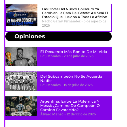
Las Obras Del Nuevo Coliseum Ya
Cambian La Cara Del Getafe: Así Será El
Estadio Que Ilusiona A Toda La Afición
Nacho Garay Fernández
6 de agosto de
2026
Opiniones
El Recuerdo Más Bonito De Mi Vida
Edu Morales
20 de julio de 2026
Del Subcampeón No Se Acuerda
Nadie
Edu Morales
15 de julio de 2026
Argentina, Entre La Polémica Y
Messi: ¿camino De Campeón O
Camino Favorecido?
Álvaro Manso
12 de julio de 2026