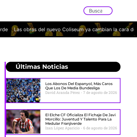
l nuevo Coliseum ya cambian la cara del Getafe: así será el
Últimas Noticias
Los Abonos Del Espanyol, Más Caros
Que Los De Media Bundesliga
David Aranda Pérez
7 de agosto de 2026
El Elche CF Oficializa El Fichaje De Javi
Morcillo: Juventud Y Talento Para La
Medular Franjiverde
Izan López Aparicio
6 de agosto de 2026