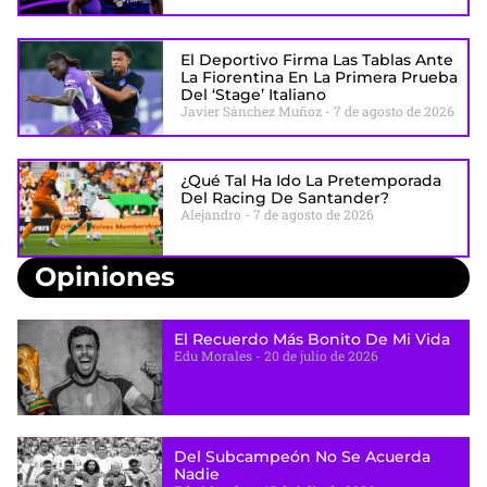
El Deportivo Firma Las Tablas Ante
La Fiorentina En La Primera Prueba
Del ‘stage’ Italiano
Javier Sánchez Muñoz
7 de agosto de 2026
¿Qué Tal Ha Ido La Pretemporada
Del Racing De Santander?
Alejandro
7 de agosto de 2026
Opiniones
El Recuerdo Más Bonito De Mi Vida
Edu Morales
20 de julio de 2026
Del Subcampeón No Se Acuerda
Nadie