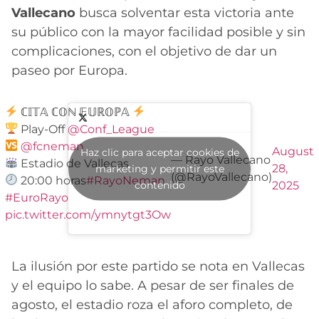
Vallecano
busca solventar esta victoria ante
su público con la mayor facilidad posible y sin
complicaciones, con el objetivo de dar un
paseo por Europa.
ℂ𝕀𝕋𝔸 ℂ𝕆ℕ 𝔼𝕌ℝ𝕆ℙ𝔸
Play-Off
@Conf_League
@fcneman
August
Haz clic para aceptar cookies de
— Rayo Vallecano
Estadio de Vallecas
28,
marketing y permitir este
(@RayoVallecano)
20:00 horas
#RayoNeman
contenido
2025
#EuroRayo
pic.twitter.com/ymnytgt3Ow
La ilusión por este partido se nota en Vallecas
y el equipo lo sabe. A pesar de ser finales de
agosto, el estadio roza el aforo completo, de