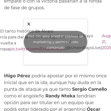
empate o con la victoria pasarían a la ronda
de fase de grupos.
El tanto histórico de Álvaro
— Union Rayo
Aug
Haz clic para aceptar cookies de
rcía para dar la victoria al Rayo en
Live
21,
marketing y permitir este
 vuelta a
contenido
(@UnionRayoLive)
202
ropa
pic.twitter.com/EtubwiACyb
Iñigo Pérez
podría apostar por el mismo once
inicial que en la ida, aunque hay duda en la
punta de ataque ya que tanto
Sergio Camello
como el angoleño
Randy Nteka
tendrían
opción para ser titular en un equipo que
podrá estar liderado por el argentino
Óscar