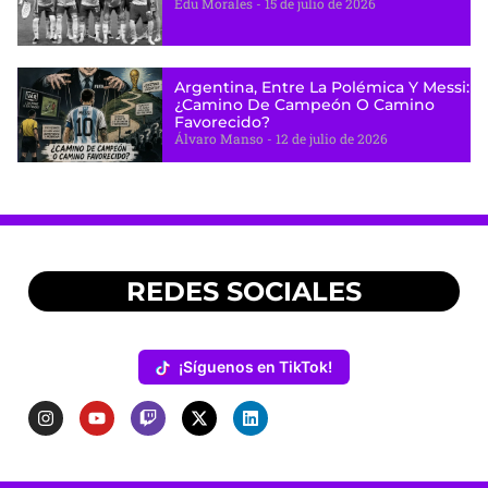
Edu Morales
15 de julio de 2026
Argentina, Entre La Polémica Y Messi:
¿camino De Campeón O Camino
Favorecido?
Álvaro Manso
12 de julio de 2026
REDES SOCIALES
¡Síguenos en TikTok!