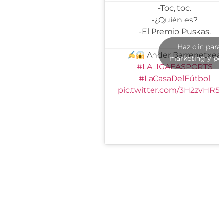
-Toc, toc.
-¿Quién es?
-El Premio Puskas.
Haz clic par
Ander Barrenetxea
marketing y p
#LALIGAEASPORTS
#LaCasaDelFútbol
pic.twitter.com/3H2zvHR