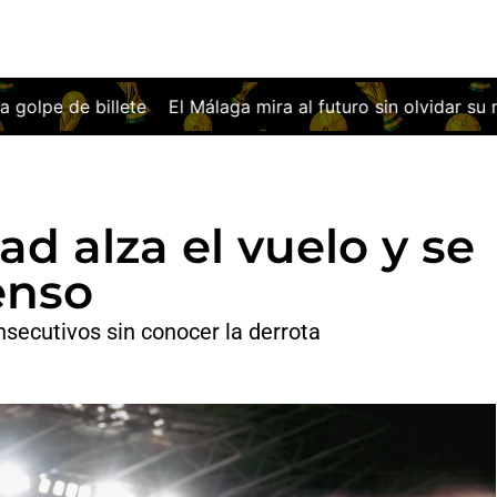
aga mira al futuro sin olvidar su noche más europea
Osas
ad alza el vuelo y se
enso
nsecutivos sin conocer la derrota