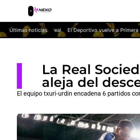
El Deportivo vuelve a Primera a golpe de billete
Últimas noticias
El Mál
La Real Socied
aleja del desc
El equipo txuri-urdin encadena 6 partidos co