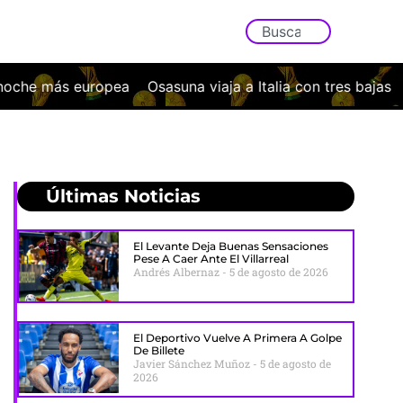
una viaja a Italia con tres bajas y un exigente examen ante
Últimas Noticias
El Levante Deja Buenas Sensaciones
Pese A Caer Ante El Villarreal
Andrés Albernaz
5 de agosto de 2026
El Deportivo Vuelve A Primera A Golpe
De Billete
Javier Sánchez Muñoz
5 de agosto de
2026