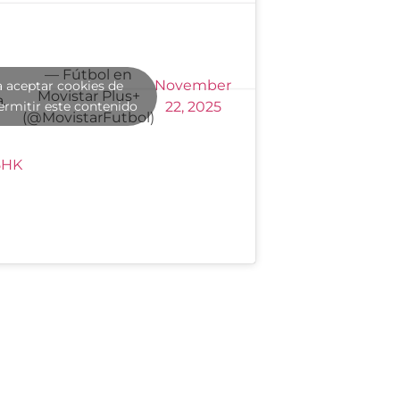
— Fútbol en
November
a aceptar cookies de
Movistar Plus+
.
ermitir este contenido
22, 2025
(@MovistarFutbol)
5HK