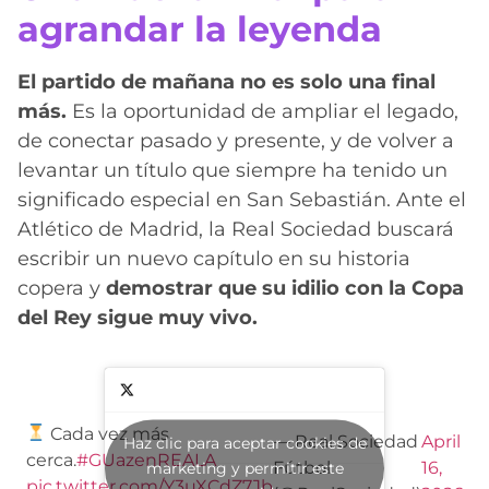
agrandar la leyenda
El partido de mañana no es solo una final
más.
Es la oportunidad de ampliar el legado,
de conectar pasado y presente, y de volver a
levantar un título que siempre ha tenido un
significado especial en San Sebastián. Ante el
Atlético de Madrid, la Real Sociedad buscará
escribir un nuevo capítulo en su historia
copera y
demostrar que su idilio con la Copa
del Rey sigue muy vivo.
Cada vez más
— Real Sociedad
April
Haz clic para aceptar cookies de
cerca.
#GUazenREALA
Fútbol
16,
marketing y permitir este
pic.twitter.com/Y3uXCdZ7Jb