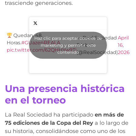
trasciende generaciones.
Quedan. 48.
— Real Sociedad
April
Haz clic para aceptar cookies de
Horas.
#GUazenREALA
Fútbol
16,
marketing y permitir este
pic.twitter.com/62QHHYw9Ti
contenido
(@RealSociedad)
2026
Una presencia histórica
en el torneo
La Real Sociedad ha participado
en más de
75 ediciones de la Copa del Rey
a lo largo de
su historia, consolidándose como uno de los