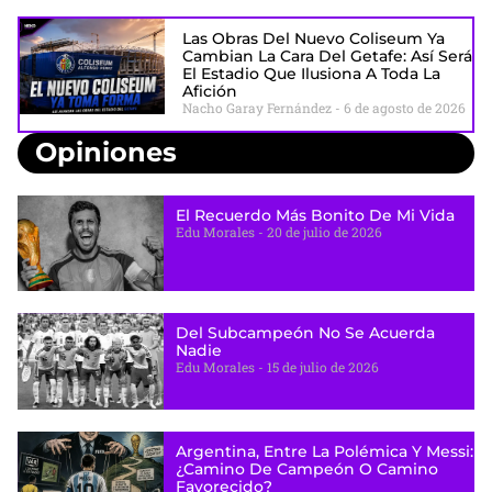
Las Obras Del Nuevo Coliseum Ya
Cambian La Cara Del Getafe: Así Será
El Estadio Que Ilusiona A Toda La
Afición
Nacho Garay Fernández
6 de agosto de 2026
Opiniones
El Recuerdo Más Bonito De Mi Vida
Edu Morales
20 de julio de 2026
Del Subcampeón No Se Acuerda
Nadie
Edu Morales
15 de julio de 2026
Argentina, Entre La Polémica Y Messi:
¿camino De Campeón O Camino
Favorecido?