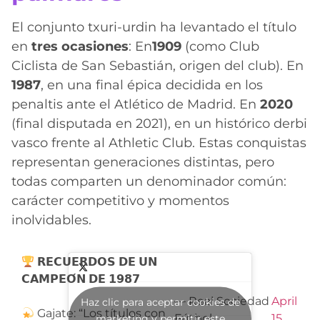
El conjunto txuri-urdin ha levantado el título
en
tres ocasiones
: En
1909
(como Club
Ciclista de San Sebastián, origen del club). En
1987
, en una final épica decidida en los
penaltis ante el Atlético de Madrid. En
2020
(final disputada en 2021), en un histórico derbi
vasco frente al Athletic Club. Estas conquistas
representan generaciones distintas, pero
todas comparten un denominador común:
carácter competitivo y momentos
inolvidables.
𝗥𝗘𝗖𝗨𝗘𝗥𝗗𝗢𝗦 𝗗𝗘 𝗨𝗡
𝗖𝗔𝗠𝗣𝗘𝗢́𝗡 𝗗𝗘 𝟭𝟵𝟴𝟳
— Real Sociedad
April
Haz clic para aceptar cookies de
Gajate: “Los títulos con
Fútbol
15,
marketing y permitir este