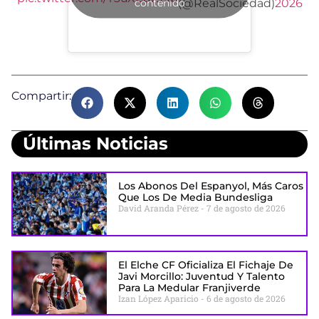
contenido
(@RealSociedad)
2026
Compartir:
Últimas Noticias
Los Abonos Del Espanyol, Más Caros
Que Los De Media Bundesliga
David Aranda Pérez
7 de agosto de 2026
El Elche CF Oficializa El Fichaje De
Javi Morcillo: Juventud Y Talento
Para La Medular Franjiverde
Izan López Aparicio
6 de agosto de 2026