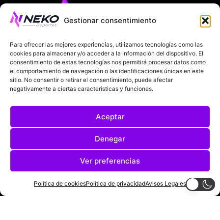
Gestionar consentimiento
Para ofrecer las mejores experiencias, utilizamos tecnologías como las
cookies para almacenar y/o acceder a la información del dispositivo. El
consentimiento de estas tecnologías nos permitirá procesar datos como
ÚLTIMAS NOTICIAS
COMPETICIONES EUROPEAS
el comportamiento de navegación o las identificaciones únicas en este
sitio. No consentir o retirar el consentimiento, puede afectar
LA LIGA
MUNDIAL 2026
FÚTBOL INTERNACIONAL
negativamente a ciertas características y funciones.
SOBRE NOSOTROS
Aceptar
AVISOS LEGALES
POLÍTICA DE PRIVACIDAD
Denegar
POLÍTICA DE COOKIES
Ver preferencias
@2025. TODOS LOS DERECHOS RESERVADOS
Política de cookies
Política de privacidad
Avisos Legales
DISEÑADO POR
DARYL STUDIO.