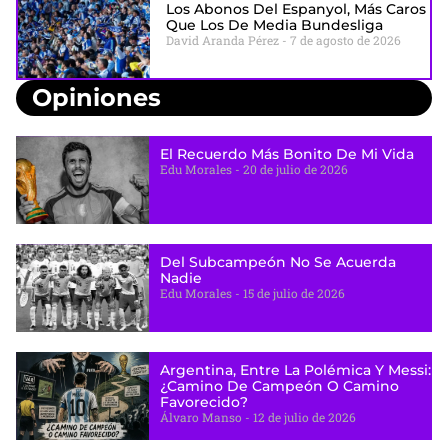
Los Abonos Del Espanyol, Más Caros
Que Los De Media Bundesliga
David Aranda Pérez
7 de agosto de 2026
Opiniones
El Recuerdo Más Bonito De Mi Vida
Edu Morales
20 de julio de 2026
Del Subcampeón No Se Acuerda
Nadie
Edu Morales
15 de julio de 2026
Argentina, Entre La Polémica Y Messi:
¿camino De Campeón O Camino
Favorecido?
Álvaro Manso
12 de julio de 2026