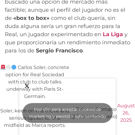
buscado una opción de mercado más
factible; aunque el perfil del jugador no es el
de
«box to box»
como el club quería, sin
duda alguna sería un gran refuerzo para la
Real, un jugador experimentado en
La Liga
y
que proporcionaría un rendimiento inmediato
para los de
Sergio Francisco
.
Carlos Soler, concrete
option for Real Sociedad
with club to club talks
underway with Paris St-
Germain.
August
— Fabrizio Romano
Haz clic para aceptar cookies de
Soler, keen on the move and
26,
marketing y permitir este contenido
(@FabrizioRomano)
serious option for the
2025
midfield as Marca reports.