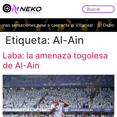
nas sensaciones pese a caer ante el Villarreal
El Deporti
Etiqueta:
Al-Ain
Laba: la amenaza togolesa
de Al-Ain